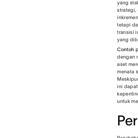
yang sta
strategi
inkremen
tetapi d
transisi
yang dib
Contoh p
dengan m
aset mer
menata s
Meskipun
ini dapa
kepentin
untuk m
Per
Perubaha