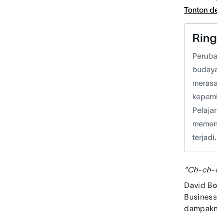
Tonton 
Rin
Peruba
budaya
merasa
kepemi
Pelaja
memeng
terjadi.
“Ch-ch-
David Bo
Business
dampakny