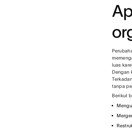
Ap
or
Perubaha
memengar
luas kar
Dengan k
Terkadang
tanpa p
Berikut 
Mengub
Merger
Restruk