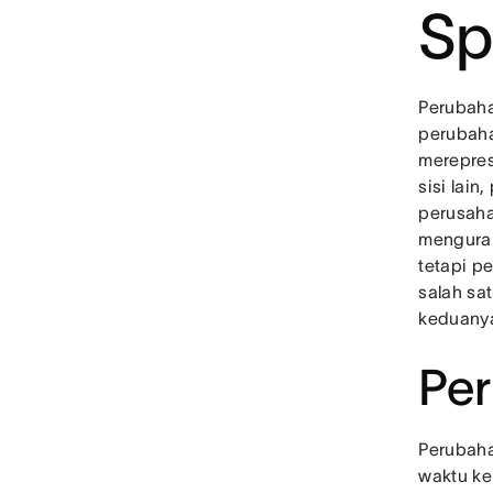
Sp
Perubaha
perubaha
merepres
sisi lai
perusaha
mengurai
tetapi p
salah sa
keduany
Per
Perubaha
waktu ke