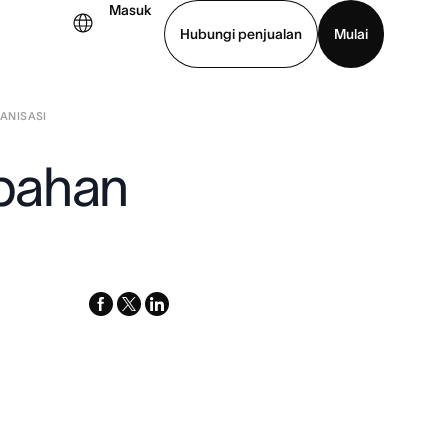
Masuk
Hubungi penjualan
Mulai
ANISASI
hat demo
Unduh aplikasi
bahan
facebook
x-
linkedin
twitter