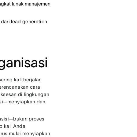
ngkat lunak manajemen
dari lead generation
anisasi
ring kali berjalan
 merencanakan cara
ksesan di lingkungan
asi—menyiapkan dan
ansisi—bukan proses
p kali Anda
arus mulai menyiapkan