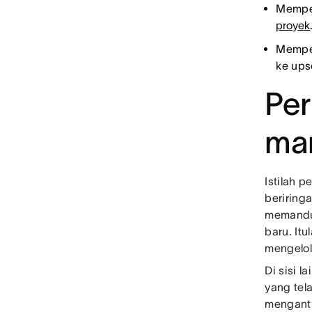
Memper
proyek
Memper
ke upse
Per
man
Istilah 
beriringa
memandu 
baru. It
mengelol
Di sisi 
yang tel
menganti