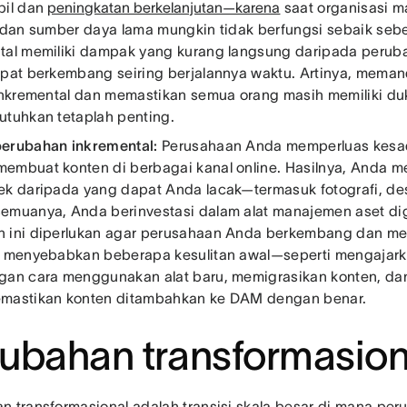
bil dan
peningkatan berkelanjutan—karena
saat organisasi ma
, dan sumber daya lama mungkin tidak berfungsi sebaik se
tal memiliki dampak yang kurang langsung daripada peruba
apat berkembang seiring berjalannya waktu. Artinya, meman
 inkremental dan memastikan semua orang masih memiliki d
utuhkan tetaplah penting.
erubahan inkremental:
Perusahaan Anda memperluas kesa
embuat konten di berbagai kanal online. Hasilnya, Anda me
ek daripada yang dapat Anda lacak—termasuk fotografi, des
emuanya, Anda berinvestasi dalam alat manajemen aset dig
 ini diperlukan agar perusahaan Anda berkembang dan men
t menyebabkan beberapa kesulitan awal—seperti mengaja
gan cara menggunakan alat baru, memigrasikan konten, d
emastikan konten ditambahkan ke DAM dengan benar.
ubahan transformasio
n transformasional adalah transisi skala besar di mana pe