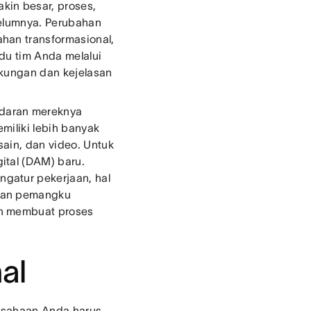
kin besar, proses,
belumnya. Perubahan
han transformasional,
du tim Anda melalui
ukungan dan kejelasan
daran mereknya
miliki lebih banyak
ain, dan video. Untuk
ital (DAM) baru.
gatur pekerjaan, hal
rkan pemangku
an membuat proses
nal
rusahaan Anda harus