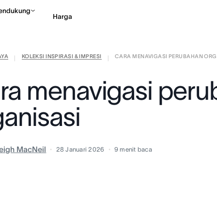
endukung
Harga
AYA
KOLEKSI INSPIRASI & IMPRESI
CARA MENAVIGASI PERUBAHAN ORG
Hubungi penjualan
Li
|
|
ra menavigasi peru
ganisasi
eigh MacNeil
28 Januari 2026
9
menit baca