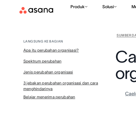
Produk
Solusi
M
SUMBER D
LANGSUNG KE BAGIAN
Ca
Apa itu perubahan organisasi?
Spektrum perubahan
or
Jenis perubahan organisasi
3 jebakan perubahan organisasi dan cara
menghindarinya
Cael
Belajar menerima perubahan