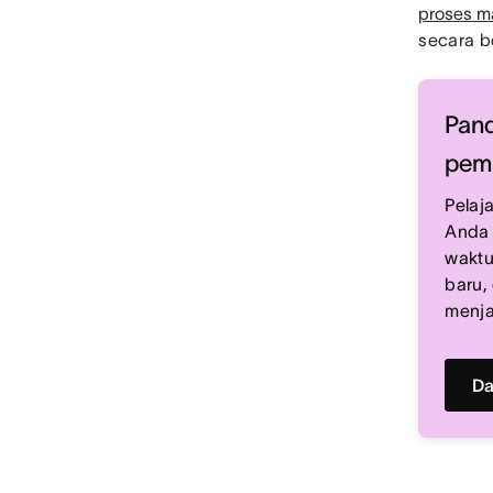
proses 
secara b
Pan
pem
Pelaj
Anda 
waktu
baru,
menja
Da