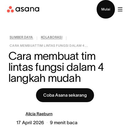
Hubungi penjualan
Mulai
SUMBER DAYA
KOLABORASI
|
|
CARA MEMBUAT TIM LINTAS FUNGSI DALAM 4 ...
Cara membuat tim 
lintas fungsi dalam 4 
langkah mudah
Coba Asana sekarang
Alicia Raeburn
17 April 2026
9
menit baca