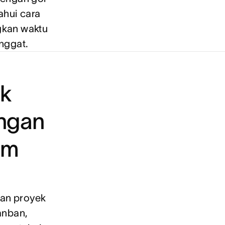
ahui cara
gkan waktu
nggat.
k
engan
tim
an proyek
anban,