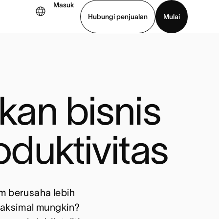
Masuk
Hubungi penjualan
Mulai
hat demo
Unduh aplikasi
an bisnis 
duktivitas
im berusaha lebih
maksimal mungkin?