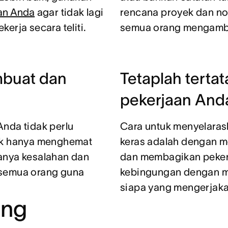
an Anda
agar tidak lagi
rencana proyek dan no
erja secara teliti.
semua orang mengambi
buat dan
Tetaplah terta
pekerjaan Anda 
Anda tidak perlu
Cara untuk menyelaras
ak hanya menghemat
keras adalah dengan m
anya kesalahan dan
dan membagikan peker
 semua orang guna
kebingungan dengan m
siapa yang mengerjaka
ang