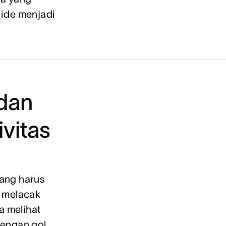
 ide menjadi
 dan
ivitas
ang harus
n melacak
 melihat
dengan gol