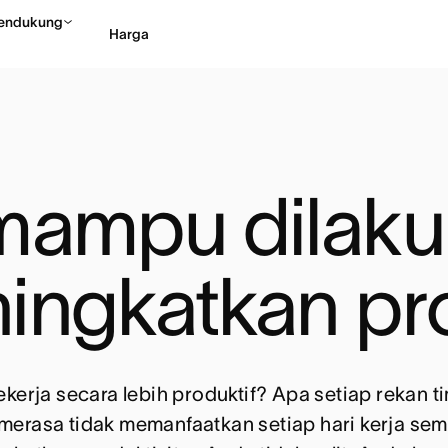
endukung
Harga
Hubungi penjualan
Li
mampu dilakuk
ingkatkan pro
ekerja secara lebih produktif? Apa setiap rekan t
merasa tidak memanfaatkan setiap hari kerja se