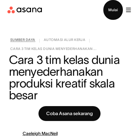
Hubungi penjualan
Mulai
SUMBER DAYA
AUTOMASI ALUR KERJA
|
|
CARA 3 TIM KELAS DUNIA MENYEDERHANAKAN ...
Cara 3 tim kelas dunia 
menyederhanakan 
produksi kreatif skala 
besar
Coba Asana sekarang
Caeleigh MacNeil