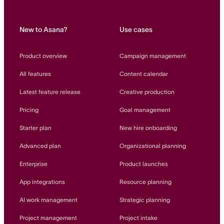
Home
New to Asana?
Use cases
Product overview
Campaign management
All features
Content calendar
Latest feature release
Creative production
Pricing
Goal management
Starter plan
New hire onboarding
Advanced plan
Organizational planning
Enterprise
Product launches
App integrations
Resource planning
AI work management
Strategic planning
Project management
Project intake