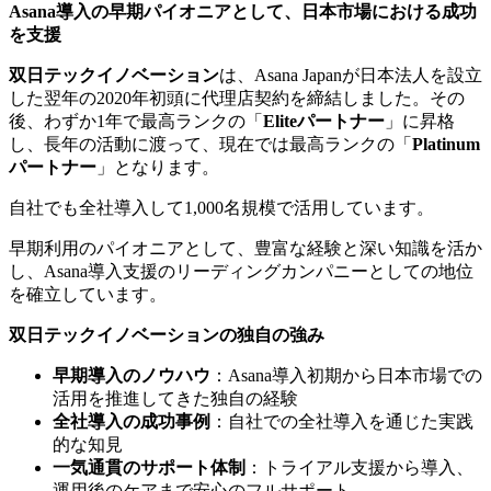
Asana導入の早期パイオニアとして、日本市場における成功
を支援
双日テックイノベーション
は、Asana Japanが日本法人を設立
した翌年の2020年初頭に代理店契約を締結しました。その
後、わずか1年で最高ランクの「
Eliteパートナー
」に昇格
し、長年の活動に渡って、現在では最高ランクの「
Platinum
パートナー
」となります。
自社でも全社導入して1,000名規模で活用しています。
早期利用のパイオニアとして、豊富な経験と深い知識を活か
し、Asana導入支援のリーディングカンパニーとしての地位
を確立しています。
双日テックイノベーションの独自の強み
早期導入のノウハウ
：Asana導入初期から日本市場での
活用を推進してきた独自の経験
全社導入の成功事例
：自社での全社導入を通じた実践
的な知見
一気通貫のサポート体制
：トライアル支援から導入、
運用後のケアまで安心のフルサポート