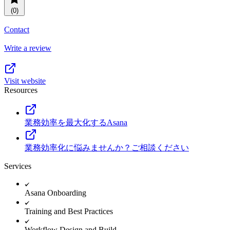
Resource planning
Customer Success
(0)
Advanced
Contact
Product launches
Write a review
TEMPLATES
View all use cases
Project plans
Visit website
Resources
Team goals & objectives
FEATURED READS
業務効率を最大化するAsana
Team continuity
DEMO
業務効率化に悩みませんか？ご相談ください
AI has joined the team
Meeting agenda
Watch now
Services
View all templates
Asana Onboarding
REPORT
Training and Best Practices
The State of AI at Work
2024 - The Work
Workflow Design and Build