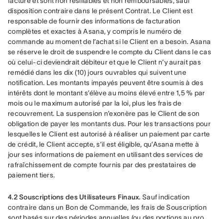
facture et sont non résiliables et non remboursables, sauf 
disposition contraire dans le présent Contrat. Le Client est 
responsable de fournir des informations de facturation 
complètes et exactes à Asana, y compris le numéro de 
commande au moment de l’achat si le Client en a besoin. Asana 
se réserve le droit de suspendre le compte du Client dans le cas 
où celui-ci deviendrait débiteur et que le Client n’y aurait pas 
remédié dans les dix (10) jours ouvrables qui suivent une 
notification. Les montants impayés peuvent être soumis à des 
intérêts dont le montant s’élève au moins élevé entre 1,5 % par 
mois ou le maximum autorisé par la loi, plus les frais de 
recouvrement. La suspension n’exonère pas le Client de son 
obligation de payer les montants dus. Pour les transactions pour 
lesquelles le Client est autorisé à réaliser un paiement par carte 
de crédit, le Client accepte, s’il est éligible, qu’Asana mette à 
jour ses informations de paiement en utilisant des services de 
rafraîchissement de compte fournis par des prestataires de 
paiement tiers.
4.2 Souscriptions des Utilisateurs Finaux.
 Sauf indication 
contraire dans un Bon de Commande, les frais de Souscription 
sont basés sur des périodes annuelles (ou des portions au pro 