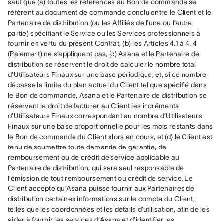
sauf que (a) toutes les références au Bon de commande se 
réfèrent au document de commande conclu entre le Client et le 
Partenaire de distribution (ou les Affiliés de l’une ou l’autre 
partie) spécifiant le Service ou les Services professionnels à 
fournir en vertu du présent Contrat, (b) les Articles 4.1 à 4. 4 
(Paiement) ne s’appliquent pas, (c) Asana et le Partenaire de 
distribution se réservent le droit de calculer le nombre total 
d’Utilisateurs Finaux sur une base périodique, et, si ce nombre 
dépasse la limite du plan actuel du Client tel que spécifié dans 
le Bon de commande, Asana et le Partenaire de distribution se 
réservent le droit de facturer au Client les incréments 
d’Utilisateurs Finaux correspondant au nombre d’Utilisateurs 
Finaux sur une base proportionnelle pour les mois restants dans 
le Bon de commande du Client alors en cours, et (d) le Client est 
tenu de soumettre toute demande de garantie, de 
remboursement ou de crédit de service applicable au 
Partenaire de distribution, qui sera seul responsable de 
l’émission de tout remboursement ou crédit de service. Le 
Client accepte qu’Asana puisse fournir aux Partenaires de 
distribution certaines informations sur le compte du Client, 
telles que les coordonnées et les détails d’utilisation, afin de les 
aider à fournir les services d’Asana et d’identifier les 