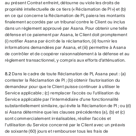
au présent Contrat enfreint, détourne ou viole les droits de 
propriété intellectuelle de ce tiers (« Réclamation de PI ») et (b) 
en ce qui concerne la Réclamation de PI, paiera les montants 
finalement accordés par un tribunal contre le Client ou inclus 
dans un règlement approuvé par Asana. Pour obtenir une telle 
défense et ce paiement par Asana, le Client doit promptement 
(i) notifier Asana par écrit de la réclamation, (ii) fournir les 
informations demandées par Asana, et (iii) permettre à Asana 
de contrôler et de coopérer raisonnablement à la défense et au 
règlement transactionnel, y compris aux efforts d’atténuation.
8.2
 Dans le cadre de toute Réclamation de PI, Asana peut : (a) 
contester la Réclamation de PI ; (b) obtenir l’autorisation du 
demandeur pour que le Client puisse continuer à utiliser le 
Service applicable ; (c) remplacer l’accès ou l’utilisation du 
Service applicable par l’intermédiaire d’une fonctionnalité 
substantiellement similaire, qui évite la Réclamation de PI ; ou (d) 
si Asana détermine que les clauses précédentes (a), (b) et (c) 
sont commercialement irréalisables, résilier l’accès et 
l’utilisation du Service concerné par le Client avec un préavis 
de soixante (60) jours et rembourser tous les frais de 