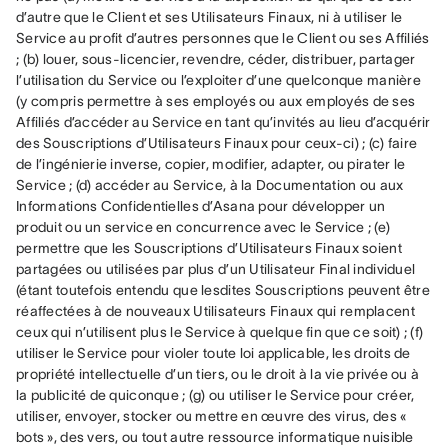
d’autre que le Client et ses Utilisateurs Finaux, ni à utiliser le 
Service au profit d’autres personnes que le Client ou ses Affiliés 
; (b) louer, sous-licencier, revendre, céder, distribuer, partager 
l’utilisation du Service ou l’exploiter d’une quelconque manière 
(y compris permettre à ses employés ou aux employés de ses 
Affiliés d’accéder au Service en tant qu’invités au lieu d’acquérir 
des Souscriptions d’Utilisateurs Finaux pour ceux-ci) ; (c) faire 
de l’ingénierie inverse, copier, modifier, adapter, ou pirater le 
Service ; (d) accéder au Service, à la Documentation ou aux 
Informations Confidentielles d’Asana pour développer un 
produit ou un service en concurrence avec le Service ; (e) 
permettre que les Souscriptions d’Utilisateurs Finaux soient 
partagées ou utilisées par plus d’un Utilisateur Final individuel 
(étant toutefois entendu que lesdites Souscriptions peuvent être 
réaffectées à de nouveaux Utilisateurs Finaux qui remplacent 
ceux qui n’utilisent plus le Service à quelque fin que ce soit) ; (f) 
utiliser le Service pour violer toute loi applicable, les droits de 
propriété intellectuelle d’un tiers, ou le droit à la vie privée ou à 
la publicité de quiconque ; (g) ou utiliser le Service pour créer, 
utiliser, envoyer, stocker ou mettre en œuvre des virus, des « 
bots », des vers, ou tout autre ressource informatique nuisible 