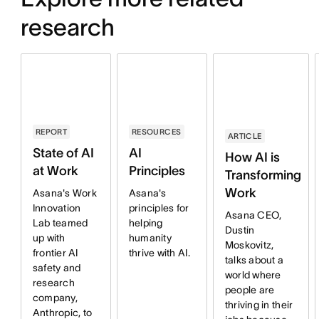
research
RESOURCES
REPORT
ARTICLE
AI
State of AI
How AI is
Principles
at Work
Transforming
Work
Asana's
Asana's Work
principles for
Innovation
Asana CEO,
helping
Lab teamed
Dustin
humanity
up with
Moskovitz,
thrive with AI.
frontier AI
talks about a
safety and
world where
research
people are
company,
thriving in their
Anthropic, to