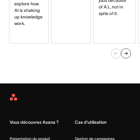
jobs because
explore how
of A.I., not in
AI is shaking
spite of it.
up knowledge
work.
Asana
Home
Vous découvrez Asana ?
Cas d’utilisation
Présentation du produit
Gestion de campagnes