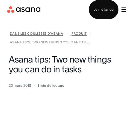
Contacter le service commercial
Je me lance
DANS LES COULISSES D’ASANA
PRODUIT
|
|
ASANA TIPS: TWO NEW THINGS YOU CAN DO I ...
Asana tips: Two new things
you can do in tasks
20 mars 2018
1
min de lecture