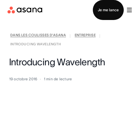
Contacter le service commercial
Je me lance
DANS LES COULISSES D’ASANA
ENTREPRISE
|
|
INTRODUCING WAVELENGTH
Introducing Wavelength
19 octobre 2016
1
min de lecture