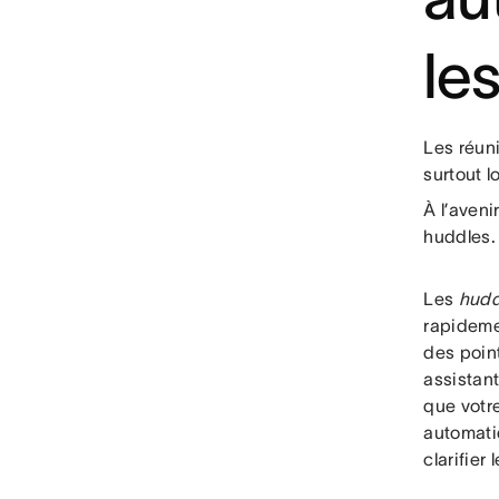
le
Les réun
surtout l
À l’aven
huddles
Les
hudd
rapideme
des point
assistant
que votr
automati
clarifier