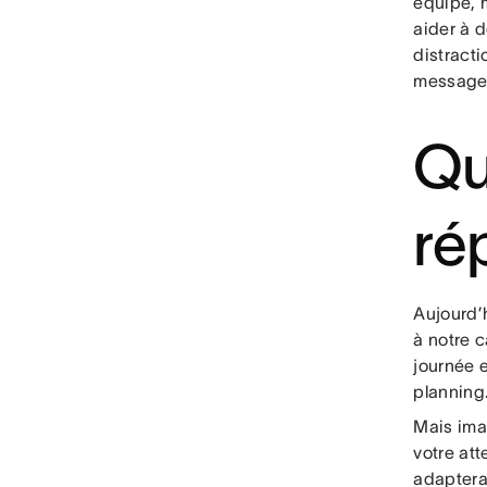
équipe, m
aider à 
distracti
messages 
Qu
ré
Aujourd’h
à notre c
journée 
planning
Mais ima
votre att
adaptera