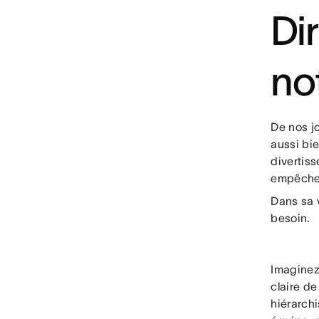
Di
no
De nos j
aussi bie
divertiss
empêchen
Dans sa v
besoin.
Imaginez
claire de
hiérarchi