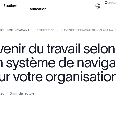
Conne
Soutien
Tarification
COULISSES D’ASANA
ENTREPRISE
L’AVENIR DU TRAVAIL SELON ASANA : U
Contacter le service c
|
|
venir du travail sel
un système de naviga
ur votre organisatio
2020
3
min de lecture