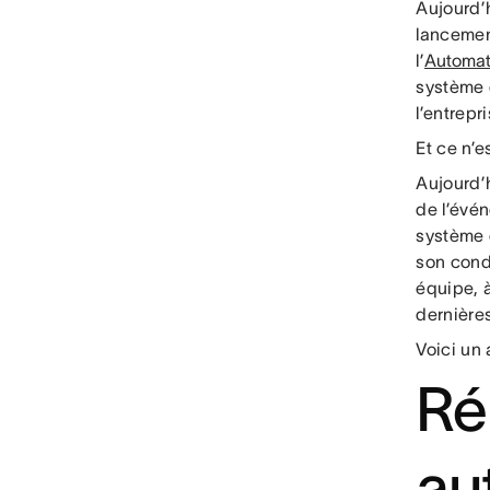
Aujourd’h
lancemen
l’
Automat
système 
l’entrepri
Et ce n’
Aujourd’h
de l’évé
système 
son condu
équipe, à
dernière
Voici un 
Ré
au