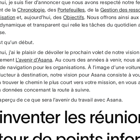
ui, je suis fier d’annoncer que nous avons respecté notre feu
t de la
Chronologie
, des
Portefeuilles
, de la
Gestion des ress
isation
et, aujourd’hui, des
Objectifs
. Nous offrons ainsi aux
dynamique et transparent qui relie les tâches du quotidien 
se.
est qu’un début.
ui, j’ai le plaisir de dévoiler le prochain volet de notre visio
nement
L’avenir d’Asana
. Au cours des années à venir, nous al
de navigation pour les organisations. À l’image d’une voitu
cteur à destination, notre vision pour Asana consiste à vou
 trouver le chemin le plus court vers votre mission, en vous
s données concernant la route à suivre.
aperçu de ce que sera l’avenir du travail avec Asana.
inventer les réunio
tour de points infor