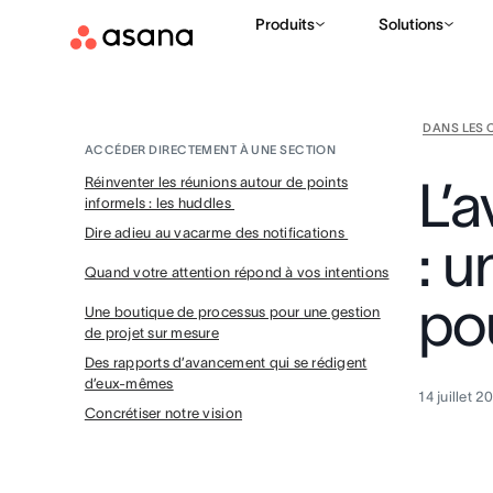
Produits
Solutions
DANS LES 
ACCÉDER DIRECTEMENT À UNE SECTION
L’a
Réinventer les réunions autour de points
informels : les huddles
Dire adieu au vacarme des notifications
: 
Quand votre attention répond à vos intentions
po
Une boutique de processus pour une gestion
de projet sur mesure
Des rapports d’avancement qui se rédigent
d’eux-mêmes
14 juillet 
Concrétiser notre vision