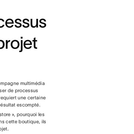
cessus
projet
campagne multimédia
oser de processus
requiert une certaine
 résultat escompté.
tore », pourquoi les
s cette boutique, ils
ojet.