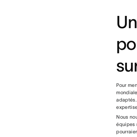
Un
po
su
Pour men
mondiale
adaptés. 
expertis
Nous nou
équipes n
pourraien