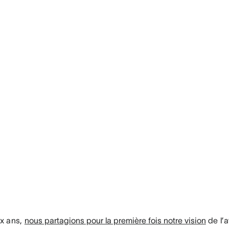
ux ans,
nous partagions pour la première fois notre vision
de l’a