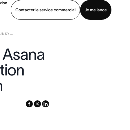
xion
Contacter le service commercial
Je me lance
N SY ...
ommercial
Voir une démo
Télécharger l’application
on Asana
tion
n
facebook
x-
linkedin
twitter