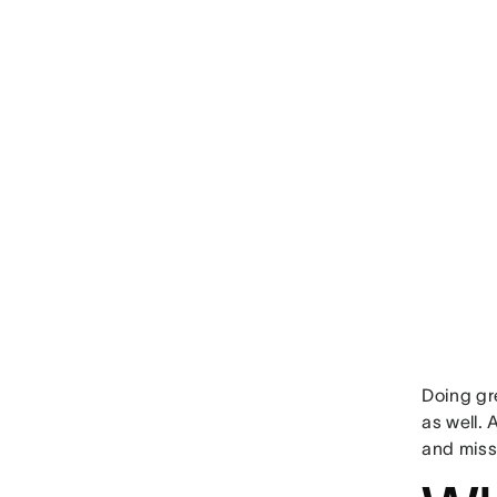
Doing gre
as well.
and missi