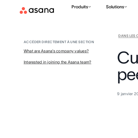
Produits
Solutions
DANS LES 
ACCÉDER DIRECTEMENT À UNE SECTION
Cu
What are Asana’s company values?
Interested in joining the Asana team?
pe
9 janvier 2