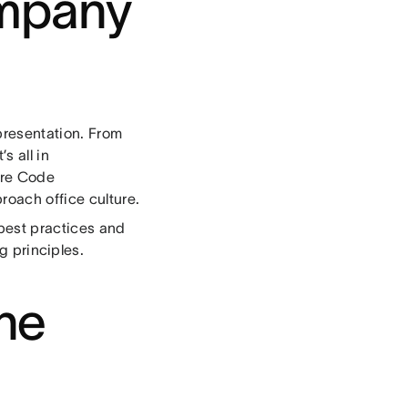
ompany
presentation. From
s all in
ture Code
oach office culture.
best practices and
ng principles.
the