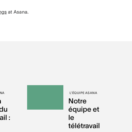
ngs
at Asana.
ANA
L’ÉQUIPE ASANA
à
Notre
 du
équipe et
il :
le
télétravail