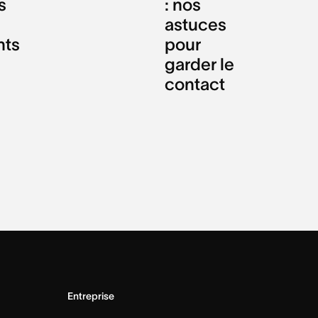
s
: nos
astuces
nts
pour
garder le
contact
Entreprise