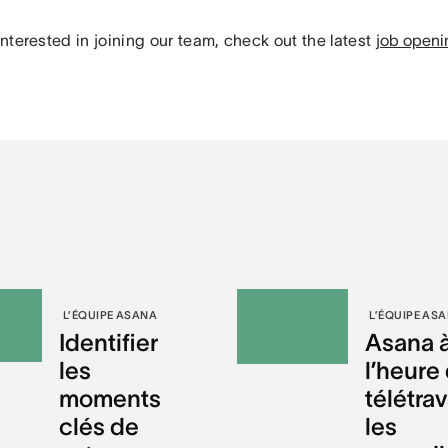
 interested in joining our team, check out the latest
job openi
L’ÉQUIPE ASANA
L’ÉQUIPE AS
Identifier
Asana 
les
l’heure
moments
télétrava
clés de
les