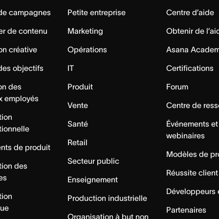
 de campagnes
Petite entreprise
Centre d’aide
er de contenu
Marketing
Obtenir de l’ai
on créative
Opérations
Asana Acade
des objectifs
IT
Certifications
ion des
Produit
Forum
x employés
Vente
Centre de res
tion
Santé
Événements et
tionnelle
webinaires
Retail
ts de produit
Modèles de pr
Secteur public
tion des
Réussite client
es
Enseignement
Développeurs 
tion
Production industrielle
que
Partenaires
Organisation à but non