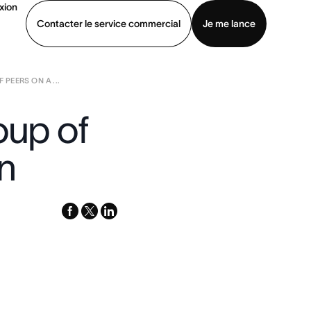
xion
Contacter le service commercial
Je me lance
PEERS ON A ...
ommercial
Voir une démo
Télécharger l’application
oup of
n
facebook
x-
linkedin
twitter