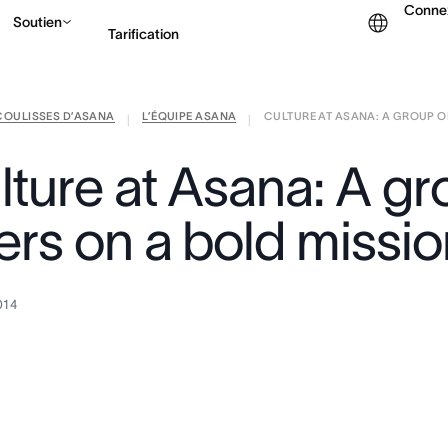
Conne
Soutien
Tarification
COULISSES D’ASANA
L’ÉQUIPE ASANA
CULTURE AT ASANA: A GROUP OF 
Contacter le service c
|
|
lture at Asana: A gr
ers on a bold missio
014