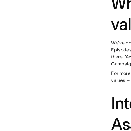
Wh
va
We’ve co
Episodes 
there! Ye
Campaign
For more
values –
In
As