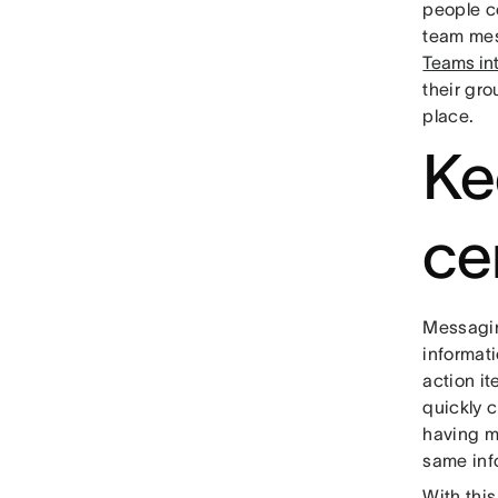
people c
team mes
Teams in
their gro
place.
Ke
ce
Messagin
informat
action it
quickly c
having m
same inf
With this