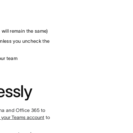
 will remain the same)
unless you uncheck the
our team
essly
ana and Office 365 to
o your Teams account
to