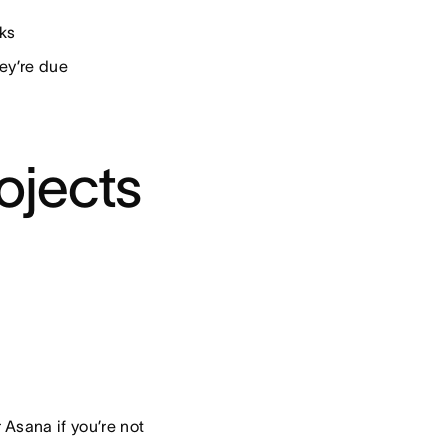
sks
hey’re due
ojects
Asana if you’re not