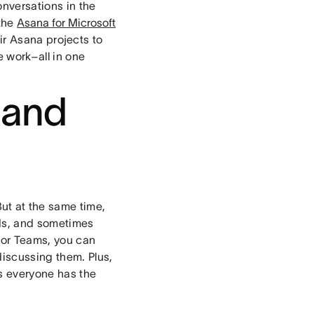
nversations in the
 the
Asana for Microsoft
ir Asana projects to
e work–all in one
 and
t at the same time,
ads, and sometimes
 for Teams, you can
discussing them. Plus,
s everyone has the