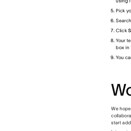
using i
Pick y
Search
Click
Your t
box in 
You ca
Wo
We hope 
collabora
start ad