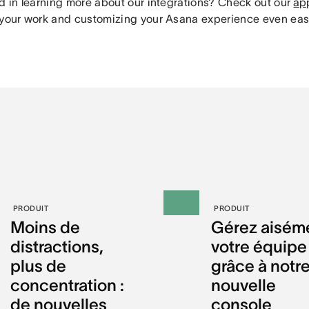
ed in learning more about our integrations? Check out our
ap
 your work and customizing your Asana experience even easi
PRODUIT
PRODUIT
Moins de
Gérez aisém
distractions,
votre équipe
plus de
grâce à notr
concentration :
nouvelle
de nouvelles
console