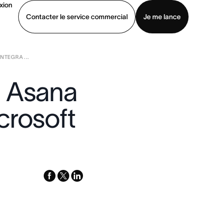
xion
Contacter le service commercial
Je me lance
TEGRA ...
ommercial
Voir une démo
Télécharger l’application
: Asana
crosoft
facebook
x-
linkedin
twitter