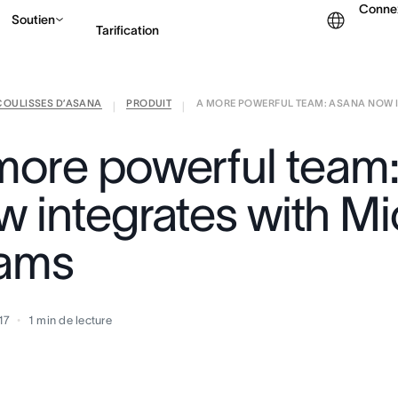
Conne
Soutien
Tarification
COULISSES D’ASANA
PRODUIT
A MORE POWERFUL TEAM: ASANA NOW IN
Contacter le service c
|
|
more powerful team
w integrates with Mi
ams
17
1
min de lecture