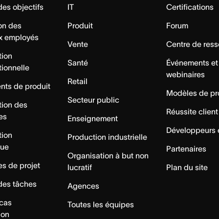
des objectifs
IT
Certifications
ion des
Produit
Forum
x employés
Vente
Centre de res
tion
Santé
Événements et
tionnelle
webinaires
Retail
ts de produit
Modèles de pr
Secteur public
tion des
Réussite client
es
Enseignement
Développeurs 
tion
Production industrielle
que
Partenaires
Organisation à but non
s de projet
lucratif
Plan du site
des tâches
Agences
 cas
Toutes les équipes
ion