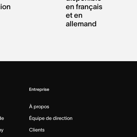
tion
en français
et en
allemand
Entreprise
À propos
de
Équipe de direction
my
Clients