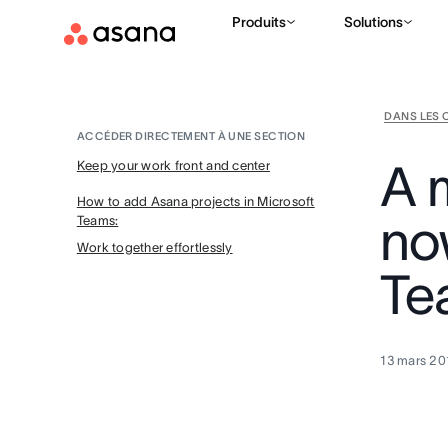
Produits
Solutions
DANS LES 
ACCÉDER DIRECTEMENT À UNE SECTION
A 
Keep your work front and center
How to add Asana projects in Microsoft
no
Teams:
Work together effortlessly
Te
13 mars 20