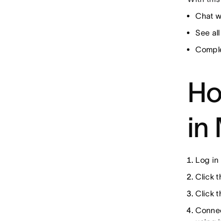
Chat wi
See all
Comple
Ho
in
Log in
Click 
Click 
Connec