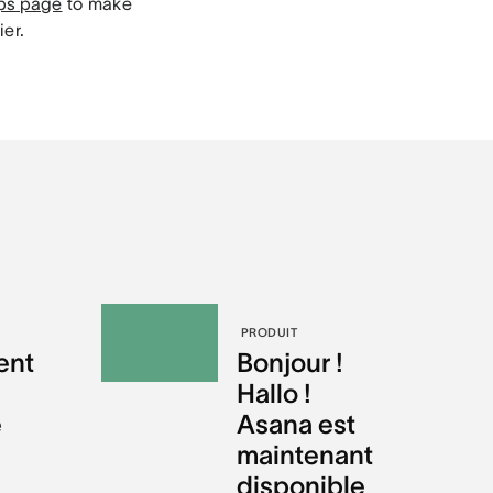
ps page
to make
er.
PRODUIT
ent
Bonjour !
Hallo !
e
Asana est
maintenant
disponible