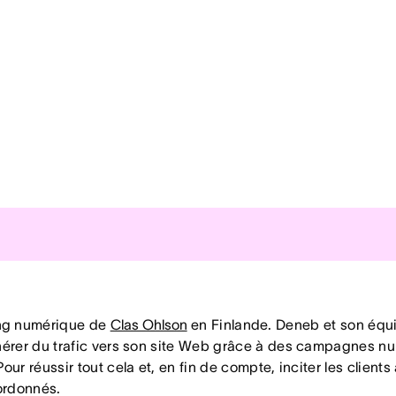
campagnes marketing saisonnières grâce aux modèles de pr
ing numérique de
Clas Ohlson
en Finlande. Deneb et son équi
u sein de l'équipe, car tout le monde travaille sur la base d
 générer du trafic vers son site Web grâce à des campagnes 
 Pour réussir tout cela et, en fin de compte, inciter les clie
ordonnés.