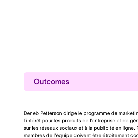
Outcomes
Une planification accélérée
Planification accélérée des 
Collaboration améliorée
Deneb Petterson dirige le programme de market
Une meilleure collaboration a
l’intérêt pour les produits de l’entreprise et de
sur les réseaux sociaux et à la publicité en ligne.
Concentration accrue
membres de l'équipe doivent être étroitement co