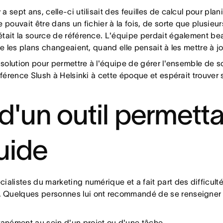
sur le travail qui compte vraiment, car chacun a une visibilit
sept ans, celle-ci utilisait des feuilles de calcul pour plani
 pouvait être dans un fichier à la fois, de sorte que plusieur
était la source de référence. L'équipe perdait également b
ue les plans changeaient, quand elle pensait à les mettre à jo
 solution pour permettre à l'équipe de gérer l'ensemble de so
onférence Slush à Helsinki à cette époque et espérait trouv
d'un outil permett
luide
ialistes du marketing numérique et a fait part des difficul
 Quelques personnes lui ont recommandé de se renseigner s
tanément au sein d'un projet ou d'une tâche