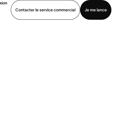
xion
Contacter le service commercial
Je me lance
ommercial
Voir une démo
Télécharger l’application