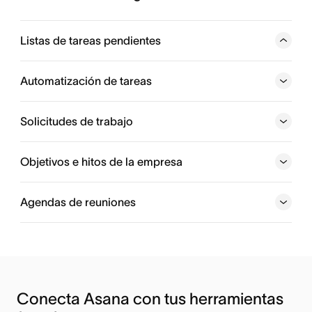
Listas de tareas pendientes
Mira todo el trabajo que tienes asignado en Mis tareas
para saber en qué trabajar hoy, mañana y en las próximas
Automatización de tareas
semanas.
Solicitudes de trabajo
Objetivos e hitos de la empresa
Agendas de reuniones
Conecta Asana con tus herramientas 