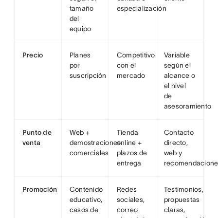
tamaño
especialización
del
equipo
Precio
Planes
Competitivo
Variable
por
con el
según el
suscripción
mercado
alcance o
el nivel
de
asesoramiento
Punto de
Web +
Tienda
Contacto
venta
demostraciones
online +
directo,
comerciales
plazos de
web y
entrega
recomendacione
Promoción
Contenido
Redes
Testimonios,
educativo,
sociales,
propuestas
casos de
correo
claras,