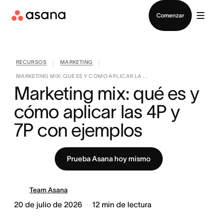
Contactar a Ventas
Comenzar
RECURSOS
MARKETING
|
|
MARKETING MIX: QUÉ ES Y CÓMO APLICAR LA ...
Marketing mix: qué es y 
cómo aplicar las 4P y 
7P con ejemplos
Prueba Asana hoy mismo
Team Asana
20 de julio de 2026
12
min de lectura