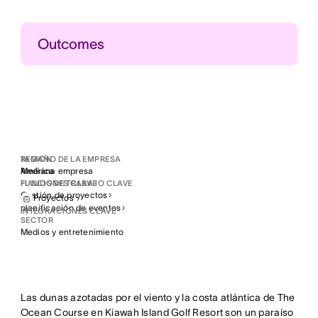
Outcomes
Procesos de emisión de tickets
Reconstruimos con éxito la plataforma digital de
entradas e inscripciones para el PGA Championship
Mejora en la colaboración
Acercó la colaboración entre los equipos de
ingeniería y de negocios
REGIÓN
TAMAÑO DE LA EMPRESA
América
Mediana empresa
FLUJOS DE TRABAJO CLAVE
FUNCIONES CLAVE
Responsabilidad proporcionada
Gestión de proyectos
Proyectos
Mayor responsabilidad y confianza del equipo con el
planificación de eventos
INTEGRACIONES CLAVE
liderazgo de PGA
SECTOR
Medios y entretenimiento
Las dunas azotadas por el viento y la costa atlántica de The
Ocean Course en Kiawah Island Golf Resort son un paraíso