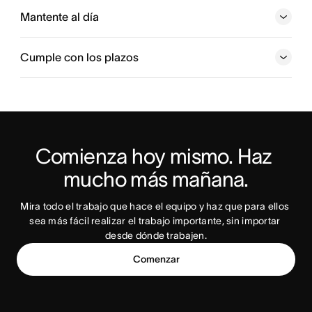
Agrega y asigna elementos de acción. Los equipos
sabrán qué se debe hacer, cuáles son las prioridades y
Mantente al día
cuáles son los plazos de los trabajos.
Cumple con los plazos
Prueba gratis
Prueba Asana hoy mismo
Comienza hoy mismo. Haz 
Prueba Asana hoy mismo
mucho más mañana.
Mira todo el trabajo que hace el equipo y haz que para ellos 
sea más fácil realizar el trabajo importante, sin importar 
desde dónde trabajen.
Comenzar