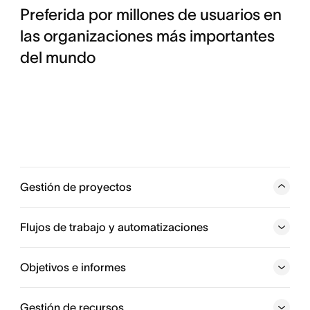
Preferida por millones de usuarios en
las organizaciones más importantes
del mundo
Gestión de proyectos
Haz un seguimiento del trabajo de principio a fin, así
todos los equipos se mantendrán sincronizados y al día
Flujos de trabajo y automatizaciones
para alcanzar sus objetivos. Desde actualizaciones de
estado hasta cronogramas de proyectos, puedes
Objetivos e informes
coordinar cada variable.
Gestión de recursos