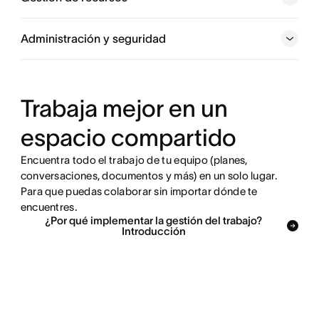
Explora las funciones de gestión de proyectos
Explora los flujos de trabajo y las automatizaciones
Administración y seguridad
Explora los objetivos y los informes
Trabaja mejor en un
Explora las funciones de gestión de recursos
espacio compartido
Explora los controles del administrador y la seguridad
Encuentra todo el trabajo de tu equipo (planes,
conversaciones, documentos y más) en un solo lugar.
Para que puedas colaborar sin importar dónde te
encuentres.
¿Por qué implementar la gestión del trabajo?
Introducción