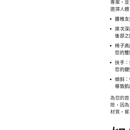
專案，並
選擇人體
腰椎支
席次深
後部之
椅子高
您的雙
扶手：
您的鍵
傾斜：
導致肌
為您的首
險，因為
材質，嘗