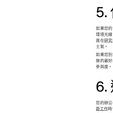
5
如果您的
環境光線
直在
研究
士氣。
如果您別
做的最好
參與度。
6
您的辦公
距工作
時