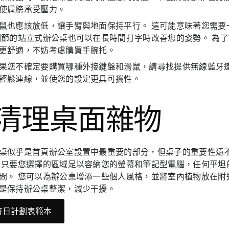
使肩膀承受壓力。
鼠也應該放低，讓手臂與地面保持平行。 這可能意味著您需要
調節的站立式辦公桌也可以在長時間打字時改善您的姿勢。 為
更舒適，不妨考慮購買手腕托。
果您不確定要購買哪種外接鍵盤和滑鼠，請尋找提供無線藍牙連
輕鬆連線，並使您的設定更具可攜性。
. 清理桌面雜物
桌似乎是首頁辦公室設置中最重要的部分，但桌子的重要性遠
 只要您選擇的區域足以容納您的螢幕和筆記型電腦，任何平坦
間。 您可以為辦公桌增添一些個人風格，並將室內植物放在附
是保持辦公桌整潔，減少干擾。
每日計劃表範本