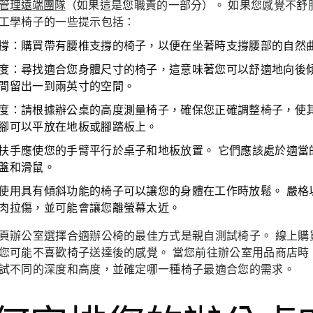
管理遠端團隊
（如果這是您職責的一部分）。 如果您感覺不舒
工學椅子的一些提示包括：
撐：
購買帶有腰椎支撐的椅子，以便在坐著時支撐腰部的自然
度：
尋找適合您身體尺寸的椅子，這意味著您可以舒適地向後
間留出一到兩英寸的空間。
度：
請根據辦公桌的高度測量椅子，確保您正確調整椅子，使
腳可以平放在地板或腳踏板上。
扶手應使您的手臂平行於桌子和地板放置。 它們應該處於適當
盤和滑鼠。
使用具有傾斜功能的椅子可以讓您的身體在工作時放鬆。 嚴格以
肉拉傷，並可能會讓您離螢幕太近。
頁辦公室選擇合適辦公椅的最佳方式是親自測試椅子。 線上購
您可能不喜歡椅子送達後的感覺。 當您前往辦公室用品商店時
試不同的深度和高度，並確定哪一種椅子最適合您的需求。