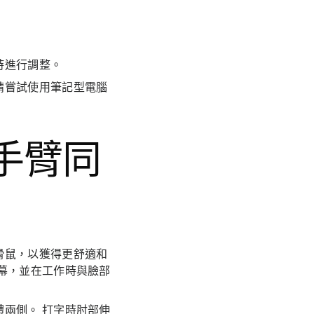
時進行調整。
請嘗試使用筆記型電腦
與手臂同
滑鼠，以獲得更舒適和
幕，並在工作時與臉部
兩側。 打字時肘部伸