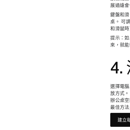
展過遠會
鍵盤和滑
桌。 可
和滑鼠時
提示：
如
來，就能
4
選擇電腦
放方式。
辦公桌空
最佳方法
建立