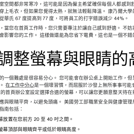
室空間都非常寒冷，這可能是因為僱主希望確保每個人都感到舒
穿上毛衣，但如果您覺得太熱，就無法輕鬆降溫。 康乃爾大學
從華氏 67 度提高到 77 度，可將員工的打字錯誤減少 44%。
，當您在首頁工作時，您只需要專注於讓自己感到舒適。 不妨
會影響您的工作。 這樣做還能為您省下電費，這也是一個不錯
. 調整螢幕與眼睛的
的一個難處是很容易分心。 您可能會在辦公桌上開始工作，但
作。
在工作中分心
是一個壞習慣，而屈服於沙發上無所事事可能
您的首頁辦公室設定選擇合適的螢幕，可以讓您更願意整天待在
應與眼睛平齊，以避免頭痛。 美國勞工部職業安全與健康管理局 (
指南包括：
放置在您前方 20 至 40 吋之間。
幕頂部與眼睛齊平或低於眼睛高度。