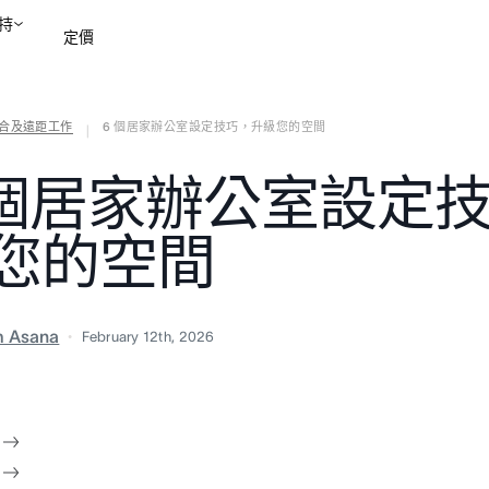
持
定價
合及遠距工作
6 個居家辦公室設定技巧，升級您的空間
聯絡銷售部
檢視示範
|
 個居家辦公室設定
您的空間
m Asana
February 12th, 2026