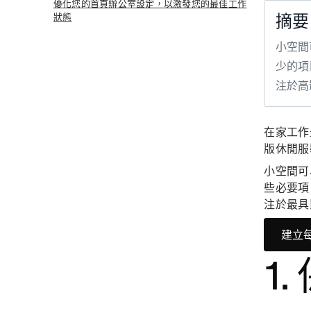
優化您的首頁辦公室設定，以激發您的最佳工作
狀態
摘要
小空間
少的項
注於高
在家工作
版休閒服
小空間可
些必要項
注於最具
建立
1