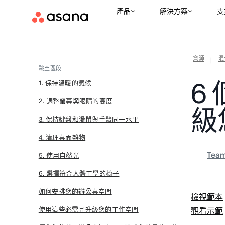
產品
解決方案
支
資源
混
|
跳至區段
6
1. 保持溫暖的氣候
2. 調整螢幕與眼睛的高度
級
3. 保持鍵盤和滑鼠與手臂同一水平
4. 清理桌面雜物
Tea
5. 使用自然光
6. 選擇符合人體工學的椅子
如何安排您的辦公桌空間
檢視範本
使用這些必需品升級您的工作空間
觀看示範