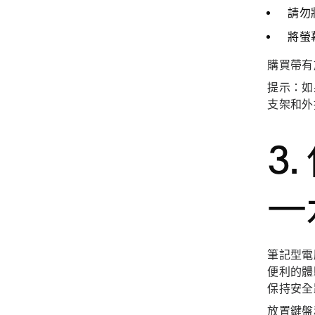
請勿將
將螢幕
購買帶有
提示：
如
支架和外
3
一
筆記型電
便利的體
保持安
放置鍵盤