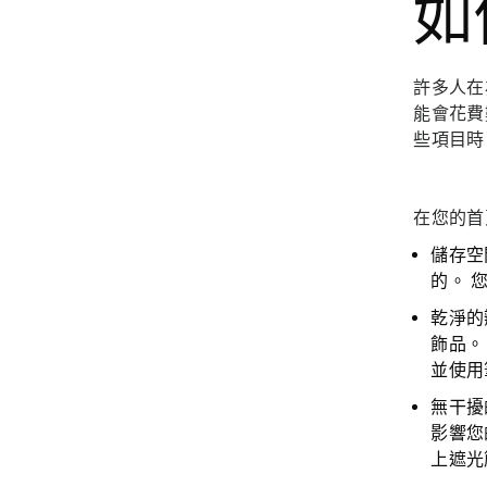
如
許多人在
能會花費
些項目時
在您的首
儲存空
的。 
乾淨的
飾品。
並使用
無干擾
影響您
上遮光