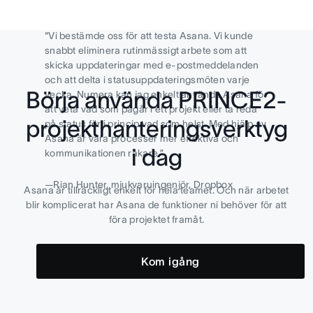
Vi bestämde oss för att testa Asana. Vi kunde
snabbt eliminera rutinmässigt arbete som att
skicka uppdateringar med e-postmeddelanden
och att delta i statusuppdateringsmöten varje
Börja använda PRINCE2-
vecka. Numera kan jag enkelt använda Asana för
att veta vad som pågår i ett projekt eller ta reda
projekthanteringsverktyg
på status för i princip vad som helst. Med hjälp av
Asana är våra processer mer effektiva och
i dag
kommunikationen rakare.
—
Rian Hunter, mjukvaruingenjör, Dropbox
Asana är tillräckligt enkelt för hela teamet. Och när arbetet
blir komplicerat har Asana de funktioner ni behöver för att
föra projektet framåt.
Kom igång