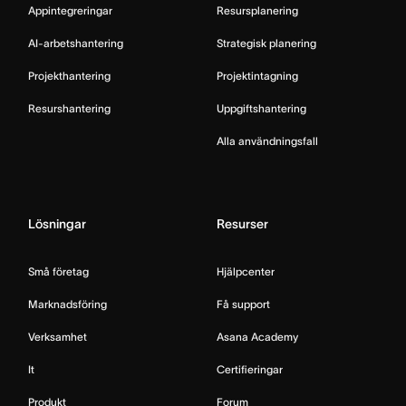
Appintegreringar
Resursplanering
AI-arbetshantering
Strategisk planering
Projekthantering
Projektintagning
Resurshantering
Uppgiftshantering
Alla användningsfall
Lösningar
Resurser
Små företag
Hjälpcenter
Marknadsföring
Få support
Verksamhet
Asana Academy
It
Certifieringar
Produkt
Forum