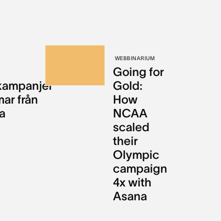
WEBBINARIUM
Going for
kampanjer
Gold:
mar från
How
a
NCAA
scaled
their
Olympic
campaign
4x with
Asana