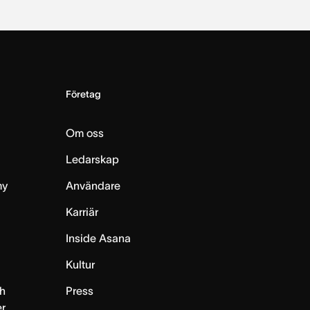
Företag
Om oss
Ledarskap
my
Användare
Karriär
Inside Asana
m
Kultur
h
Press
er