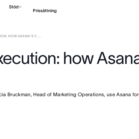
Stöd
Prissättning
ON: HOW ASANA'S C ...
Kontakta försäljning
execution: how Asa
cia Bruckman, Head of Marketing Operations, use Asana for