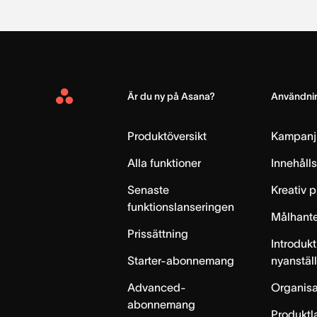
Är du ny på Asana?
Användnin
Asana
Home
Produktöversikt
Kampanj
Alla funktioner
Innehåll
Senaste
Kreativ 
funktionslanseringen
Målhante
Prissättning
Introdukt
Starter-abonnemang
nyanstäl
Advanced-
Organisa
abonnemang
Produktl