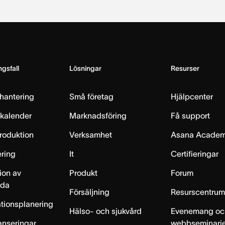
gsfall
Lösningar
Resurser
hantering
Små företag
Hjälpcenter
skalender
Marknadsföring
Få support
produktion
Verksamhet
Asana Acade
ring
It
Certifieringar
ion av
Produkt
Forum
lda
Försäljning
Resurscentru
tionsplanering
Hälso- och sjukvård
Evenemang oc
anseringar
webbseminari