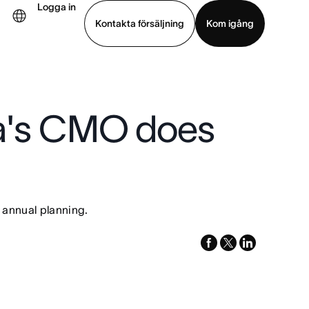
Logga in
Kontakta försäljning
Kom igång
Visa demo
Ladda ned app
na's CMO does
 annual planning.
facebook
x-
linkedin
twitter