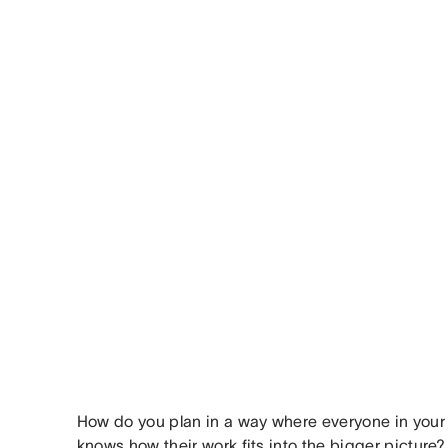
How do you plan in a way where everyone in your
knows how their work fits into the bigger picture?