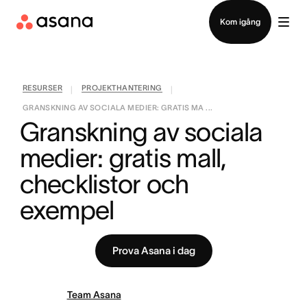
Kontakta försäljning
Kom igång
RESURSER
PROJEKTHANTERING
|
|
GRANSKNING AV SOCIALA MEDIER: GRATIS MA ...
Granskning av sociala 
medier: gratis mall, 
checklistor och 
exempel
Prova Asana i dag
Team Asana