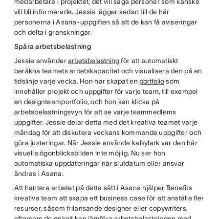
medarbetare i projektet, det vill säga personer som kanske
vill bli informerade. Jessie lägger sedan till de här
personerna i Asana-uppgiften så att de kan få aviseringar
och delta i granskningar.
Spåra arbetsbelastning
Jessie använder
arbetsbelastning
för att automatiskt
beräkna teamets arbetskapacitet och visualisera den på en
tidslinje varje vecka. Hon har skapat en
portfolio
som
innehåller projekt och uppgifter för varje team, till exempel
en designteamportfolio, och hon kan klicka på
arbetsbelastningsvyn för att se varje teammedlems
uppgifter. Jessie delar detta med det kreativa teamet varje
måndag för att diskutera veckans kommande uppgifter och
göra justeringar. När Jessie använde kalkylark var den här
visuella ögonblicksbilden inte möjlig. Nu ser hon
automatiska uppdateringar när slutdatum eller ansvar
ändras i Asana.
Att hantera arbetet på detta sätt i Asana hjälper Benefits
kreativa team att skapa ett business case för att anställa fler
resurser, såsom frilansande designer eller copywriters,
eftersom de enkelt kan jämföra arbetsbelastningen med