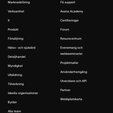
Marknadsföring
Få support
Verksamhet
Asana Academy
It
Certifieringar
Produkt
Forum
Försäljning
Resurscentrum
Hälso- och sjukvård
Evenemang och
webbseminarier
Detaljhandel
Projektmallar
Myndighet
Användarframgång
Utbildning
Utvecklare och API
Tillverkning
Partner
Ideella organisationer
Webbplatskarta
Byråer
Alla team