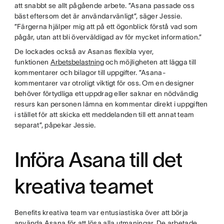
att snabbt se allt pågående arbete. ”Asana passade oss
bäst eftersom det är användarvänligt”, säger Jessie.
”Färgerna hjälper mig att på ett ögonblick förstå vad som
pågår, utan att bli överväldigad av för mycket information.”
De lockades också av Asanas flexibla vyer,
funktionen
Arbetsbelastning
och möjligheten att lägga till
kommentarer och bilagor till uppgifter. ”Asana-
kommentarer var otroligt viktigt för oss. Om en designer
behöver förtydliga ett uppdrag eller saknar en nödvändig
resurs kan personen lämna en kommentar direkt i uppgiften
i stället för att skicka ett meddelanden till ett annat team
separat”, påpekar Jessie.
Införa Asana till det
kreativa teamet
Benefits kreativa team var entusiastiska över att börja
använda Asana för att lösa alla utmaningar. De arbetade