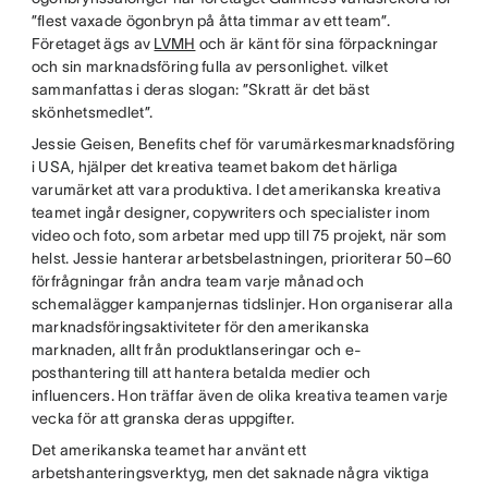
”flest vaxade ögonbryn på åtta timmar av ett team”.
Företaget ägs av
LVMH
och är känt för sina förpackningar
och sin marknadsföring fulla av personlighet. vilket
sammanfattas i deras slogan: ”Skratt är det bäst
skönhetsmedlet”.
Jessie Geisen, Benefits chef för varumärkesmarknadsföring
i USA, hjälper det kreativa teamet bakom det härliga
varumärket att vara produktiva. I det amerikanska kreativa
teamet ingår designer, copywriters och specialister inom
video och foto, som arbetar med upp till 75 projekt, när som
helst. Jessie hanterar arbetsbelastningen, prioriterar 50–60
förfrågningar från andra team varje månad och
schemalägger kampanjernas tidslinjer. Hon organiserar alla
marknadsföringsaktiviteter för den amerikanska
marknaden, allt från produktlanseringar och e-
posthantering till att hantera betalda medier och
influencers. Hon träffar även de olika kreativa teamen varje
vecka för att granska deras uppgifter.
Det amerikanska teamet har använt ett
arbetshanteringsverktyg, men det saknade några viktiga