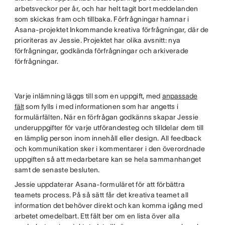
arbetsveckor per år, och har helt tagit bort meddelanden
som skickas fram och tillbaka. Förfrågningar hamnar i
Asana-projektet Inkommande kreativa förfrågningar, där de
prioriteras av Jessie. Projektet har olika avsnitt: nya
förfrågningar, godkända förfrågningar och arkiverade
förfrågningar.
Varje inlämning läggs till som en uppgift, med
anpassade
fält
som fylls i med informationen som har angetts i
formulärfälten. När en förfrågan godkänns skapar Jessie
underuppgifter för varje utförandesteg och tilldelar dem till
en lämplig person inom innehåll eller design. All feedback
och kommunikation sker i kommentarer i den överordnade
uppgiften så att medarbetare kan se hela sammanhanget
samt de senaste besluten.
Jessie uppdaterar Asana-formuläret för att förbättra
teamets process. På så sätt får det kreativa teamet all
information det behöver direkt och kan komma igång med
arbetet omedelbart. Ett fält ber om en lista över alla