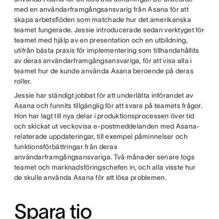
med en användarframgångsansvarig från Asana för att
skapa arbetsflöden som matchade hur det amerikanska
teamet fungerade. Jessie introducerade sedan verktyget för
teamet med hjälp av en presentation och en utbildning,
utifrån bästa praxis för implementering som tillhandahållits
av deras användarframgångsansvariga, för att visa alla i
teamet hur de kunde använda Asana beroende på deras
roller.
Jessie har ständigt jobbat för att underlätta införandet av
Asana och funnits tillgänglig för att svara på teamets frågor.
Hon har lagt till nya delar i produktionsprocessen över tid
och skickat ut veckovisa e-postmeddelanden med Asana-
relaterade uppdateringar, till exempel påminnelser och
funktionsförbättringar från deras
användarframgångsansvariga. Två månader senare togs
teamet och marknadsföringschefen in, och alla visste hur
de skulle använda Asana för att lösa problemen.
Spara tio