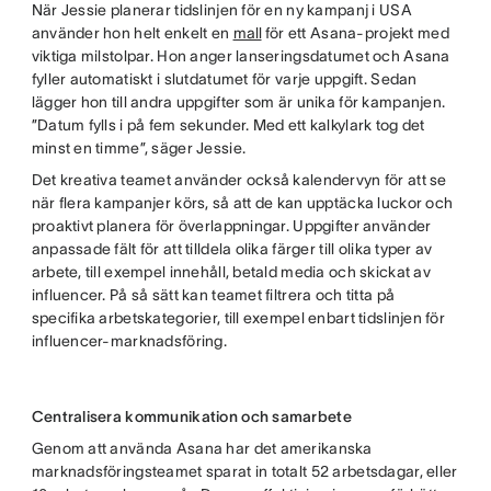
När Jessie planerar tidslinjen för en ny kampanj i USA
använder hon helt enkelt en
mall
för ett Asana-projekt med
viktiga milstolpar. Hon anger lanseringsdatumet och Asana
fyller automatiskt i slutdatumet för varje uppgift. Sedan
lägger hon till andra uppgifter som är unika för kampanjen.
”Datum fylls i på fem sekunder. Med ett kalkylark tog det
minst en timme”, säger Jessie.
Det kreativa teamet använder också kalendervyn för att se
när flera kampanjer körs, så att de kan upptäcka luckor och
proaktivt planera för överlappningar. Uppgifter använder
anpassade fält för att tilldela olika färger till olika typer av
arbete, till exempel innehåll, betald media och skickat av
influencer. På så sätt kan teamet filtrera och titta på
specifika arbetskategorier, till exempel enbart tidslinjen för
influencer-marknadsföring.
Centralisera kommunikation och samarbete
Genom att använda Asana har det amerikanska
marknadsföringsteamet sparat in totalt 52 arbetsdagar, eller