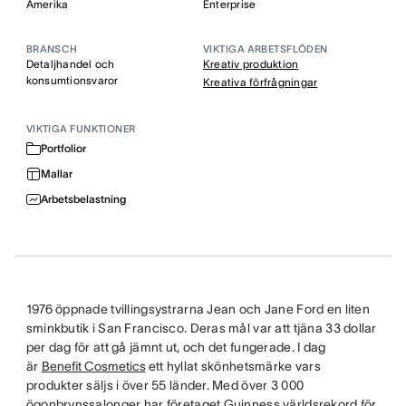
Amerika
Enterprise
BRANSCH
VIKTIGA ARBETSFLÖDEN
Detaljhandel och
Kreativ produktion
konsumtionsvaror
Kreativa förfrågningar
VIKTIGA FUNKTIONER
Portfolior
Mallar
Arbetsbelastning
1976 öppnade tvillingsystrarna Jean och Jane Ford en liten
sminkbutik i San Francisco. Deras mål var att tjäna 33 dollar
per dag för att gå jämnt ut, och det fungerade. I dag
är
Benefit Cosmetics
ett hyllat skönhetsmärke vars
produkter säljs i över 55 länder. Med över 3 000
ögonbrynssalonger har företaget Guinness världsrekord för