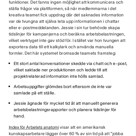
funktioner. Det fanns ingen möjlighet att kommunicera och
ställa frågor via plattformen, så när medlemmarna i det
kreativa teamet fick uppdrag där det saknades information
var de tvungna att själva leta upp informationen i chattar
eller e-postmeddelanden. Jessie i sin tur behövde skapa
tidslinjer för kampanjerna och beräkna arbetsbelastningen,
vilket verktyget inte gav stöd för. I stället var hon tvungen att
exportera data till ett kalkylark och använda manuella
formler. Det här systemet bromsade teamets framsteg:
Ett stort antal konversationer skedde via chatt och e-post,
vilket saktade ner produktionen och ledde till att
projektrelaterad information inte hölls samlad.
Arbetsuppgifter glömdes bort eftersom de inte var
samlade på ett ställe.
Jessie ägnade för mycket tid åt att manuellt generera
arbetsbelastningsrapporter och planera tidslinjer för
hand.
Index för Arbetets anatomi
visar att en amerikansk
kunskapsarbetare lägger över 60 % av sin tid på att ”jobba