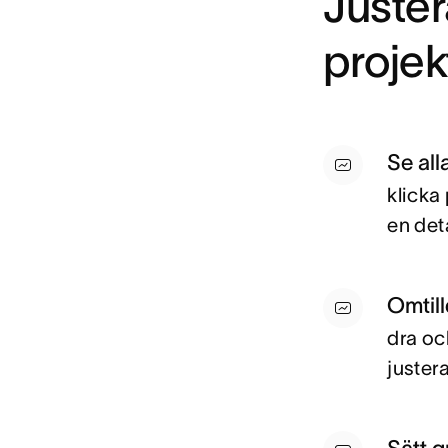
Juster
projek
Se all
klicka
en det
Omtill
dra och
juster
Sätt g