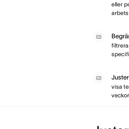
eller p
arbets
Begrän
filtrer
specif
Juste
visa t
veckor,