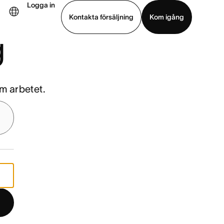
Logga in
Kontakta försäljning
Kom igång
g
Visa demo
Ladda ned app
m arbetet.