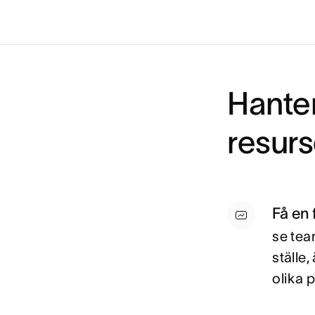
Hanter
resurs
Få en 
se tea
ställe
olika 