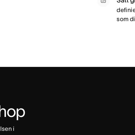
defini
som di
ihop
sen i 