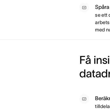
Spåra 
se ett 
arbets
med nu
Få insi
datadr
Beräk
tilldel