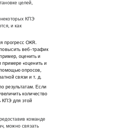
тановке целей,
з некоторых КПЭ
тся, и как
ся прогресс OKR.
 повысить веб-трафик
пример, оценить и
м примере «оценить и
 помощью опросов,
тной связи и т. д.
по результатам. Если
увеличить количество
ь КПЭ для этой
Предоставив команде
ч, можно связать