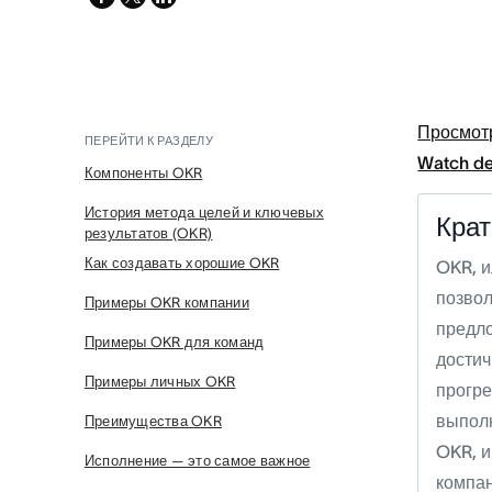
twitter
Просмот
ПЕРЕЙТИ К РАЗДЕЛУ
Watch d
Компоненты OKR
История метода целей и ключевых
Крат
результатов (OKR)
Как создавать хорошие OKR
OKR, и
позво
Примеры OKR компании
предло
Примеры OKR для команд
достич
Примеры личных OKR
прогре
выполн
Преимущества OKR
OKR, и
Исполнение — это самое важное
компан