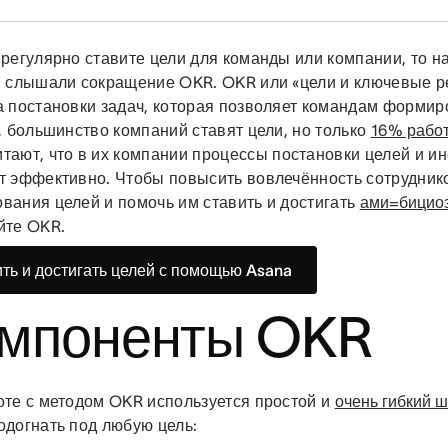
регулярно ставите цели для команды или компании, то н
и слышали сокращение OKR. OKR или «цели и ключевые р
а постановки задач, которая позволяет командам форми
, большинство компаний ставят цели, но только
16% работ
тают, что в их компании процессы постановки целей и 
т эффективно. Чтобы повысить вовлечённость сотрудник
вания целей и помочь им ставить и достигать
ами=бицио
йте OKR.
ть и достигать целей с помощью Asana
мпоненты OKR
оте с методом OKR используется простой и
очень гибкий 
одогнать под любую цель: