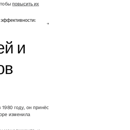
чтобы
повысить их
и эффективности:
ей и
ов
 1980 году, он принёс
коре изменила