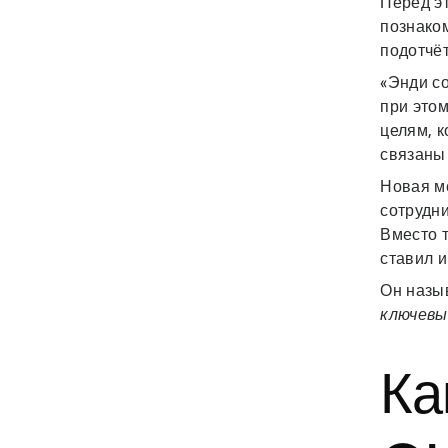
Перед эт
познако
подотчёт
«Энди со
при это
целям, к
связаны
Новая м
сотрудни
Вместо т
ставил и
Он назы
ключевы
Ка