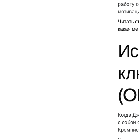
работу 
мотивац
Читать с
какая ме
Ис
кл
(O
Когда Дж
с собой
Кремние