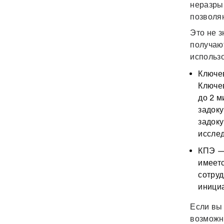
неразры
позволяю
Это не з
получают
использо
Ключе
Ключе
до 2 м
задоку
задок
исслед
КПЭ
— 
имеетс
сотруд
инициа
Если вы
возможно