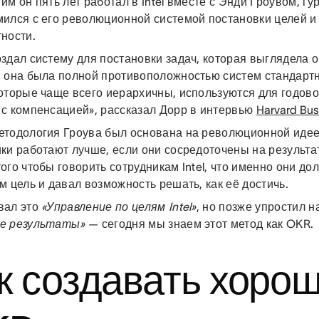
им он пять лет работал в Intel вместе с Энди Гроувом, г
мился с его революционной системой постановки целей и
ности.
здал систему для постановки задач, которая выглядела 
м она была полной противоположностью систем стандарт
оторые чаще всего иерархичны, используются для годово
 с компенсацией», рассказал Дорр в интервью
Harvard Bus
етодология Гроува был основана на революционной идее 
ки работают лучше, если они сосредоточены на результат
ого чтобы говорить сотрудникам Intel, что именно они до
м цель и давал возможность решать, как её достичь.
вал это
«Управление по целям Intel»
, но позже упростил 
е результаты»
— сегодня мы знаем этот метод как OKR.
к создавать хоро