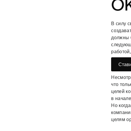
O
В силу с
создава
должны 
следующ
работой,
Стави
Несмотр
что толь
целей ко
в начале
Но когда
компани
целям ор