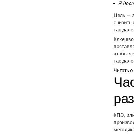
Я дос
Цель
— э
снизить
так дале
Ключево
поставле
чтобы ч
так дале
Читать о
Час
ра
КПЭ, ил
произво
методик