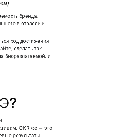
том]
.
аемость бренда,
ьшего в отрасли и
ться ход достижения
йте, сделать так,
ла биоразлагаемой, и
м
ПЭ?
и
ативам. OKR же — это
чевые результаты