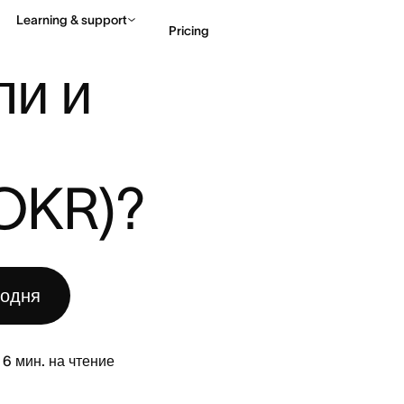
Learning & support
Pricing
АТЫ (O ...
и и 
Contact sales
View 
(OKR)?
годня
6
мин. на чтение