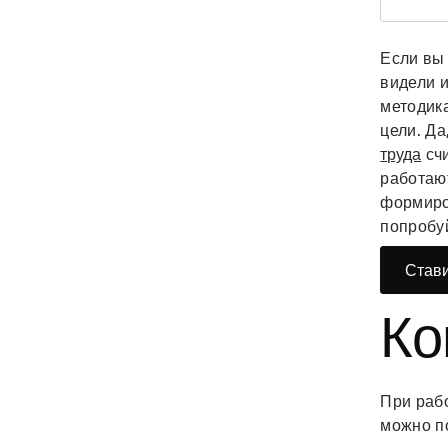
Если вы 
видели 
методик
цели. Да
труда
счи
работаю
формиро
попробу
Стави
Ко
При раб
можно п