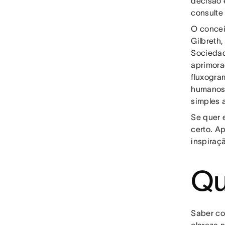
decisão 
consulte
O concei
Gilbreth
Sociedad
aprimora
fluxogra
humanos 
simples 
Se quer 
certo. A
inspiraç
Qu
Saber co