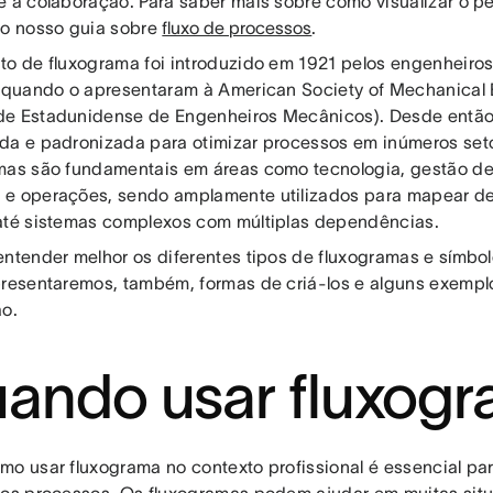
e a colaboração. Para saber mais sobre como visualizar o pe
 o nosso guia sobre
fluxo de processos
.
to de fluxograma foi introduzido em 1921 pelos engenheiros 
, quando o apresentaram à American Society of Mechanical
e Estadunidense de Engenheiros Mecânicos). Desde então, 
da e padronizada para otimizar processos em inúmeros seto
mas são fundamentais em áreas como tecnologia, gestão de 
e operações, sendo amplamente utilizados para mapear d
até sistemas complexos com múltiplas dependências.
entender melhor os diferentes tipos de fluxogramas e símbol
presentaremos, também, formas de criá-los e alguns exempl
ão.
ando usar fluxog
mo usar fluxograma no contexto profissional é essencial para