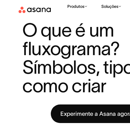
Produtos
Soluções
RECURSOS
GESTÃO DE PROJETOS
O QUE É UM FLUXOGR
|
|
O que é um 
fluxograma? 
Símbolos, tipo
como criar
Experimente a Asana ago