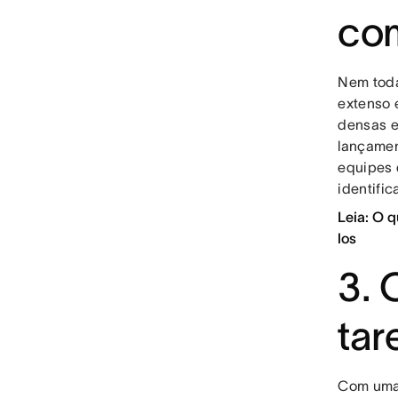
co
Nem toda
extenso 
densas e
lançamen
equipes 
identifi
Leia: O q
los
3. 
tar
Com uma 