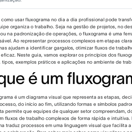
 como usar fluxograma no dia a dia profissional pode trans
uipe organiza o trabalho. Seja na gestão de projetos, no d
 ou na padronização de operações, o fluxograma é uma ferr
sável. Ao representar processos complexos em etapas claras
mas ajudam a identificar gargalos, otimizar fluxos de trabal
 eficaz. Neste guia, vamos explorar os princípios dos fluxog
, tipos, exemplos práticos e aplicações no ambiente de trab
que é um fluxogra
grama é um diagrama visual que representa as etapas, dec
ocesso, do início ao fim, utilizando formas e símbolos padr
ta permite que equipes de qualquer setor compreendam, 
m fluxos de trabalho complexos de forma rápida e intuitiva. 
ma traduz processos em uma linguagem visual que facilita a