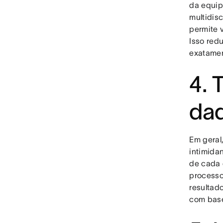
da equip
multidis
permite 
Isso red
exatamen
4. 
da
Em geral
intimida
de cada e
processo
resultado
com base