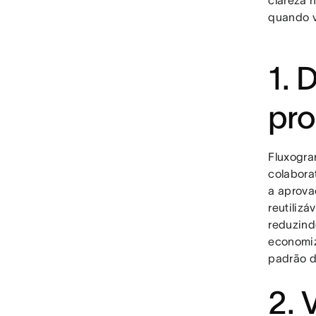
clareza 
quando v
1. 
pr
Fluxogra
colabora
a aprova
reutiliz
reduzind
economiz
padrão d
2. 