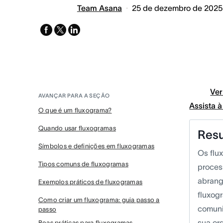
Team Asana
25 de dezembro de 2025
facebook
x-
linkedin
twitter
Ver
AVANÇAR PARA A SEÇÃO
Assista 
O que é um fluxograma?
Quando usar fluxogramas
Res
Símbolos e definições em fluxogramas
Os flu
Tipos comuns de fluxogramas
proces
abrang
Exemplos práticos de fluxogramas
fluxog
Como criar um fluxograma: guia passo a
comuni
passo
sua or
Boas práticas para fluxogramas