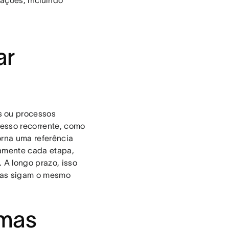
ações, incluindo
ar
s ou processos
esso recorrente, como
orna uma referência
damente cada etapa,
 A longo prazo, isso
oas sigam o mesmo
emas