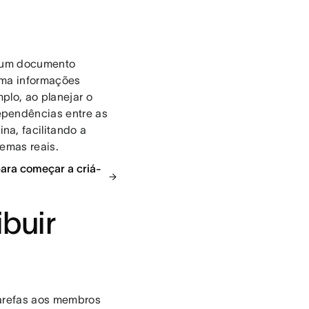
r um documento
rma informações
plo, ao planejar o
ependências entre as
a, facilitando a
emas reais.
para começar a criá-
ibuir
tarefas aos membros