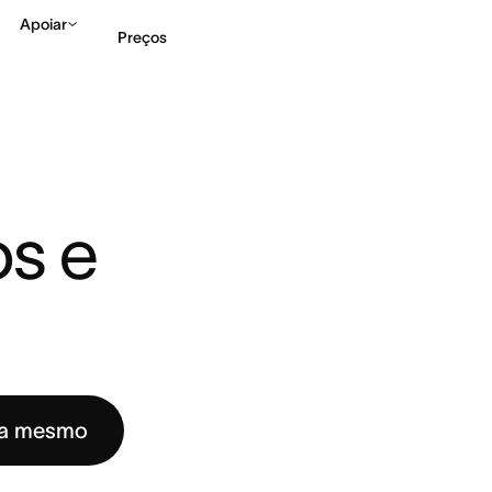
Apoiar
Preços
AMA? SÍMBOLOS, TIPOS ...
Falar com Vendas
Ve
s e 
ra mesmo