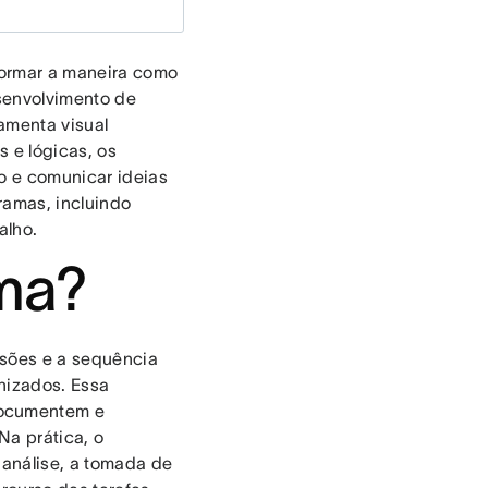
formar a maneira como
esenvolvimento de
amenta visual
 e lógicas, os
ho e comunicar ideias
ramas, incluindo
alho.
ma?
isões e a sequência
onizados. Essa
documentem e
Na prática, o
 análise, a tomada de