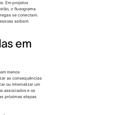
te. Em projetos
stão, o fluxograma
tregas se conectam.
 pessoas saibam
das em
ecem menos
izar as consequências
zar ou internalizar um
os associados e os
r as próximas etapas