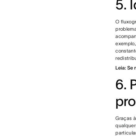
5. 
O fluxog
problema
acompanh
exemplo,
constant
redistrib
Leia: Se
6. 
pro
Graças à
qualquer
particul