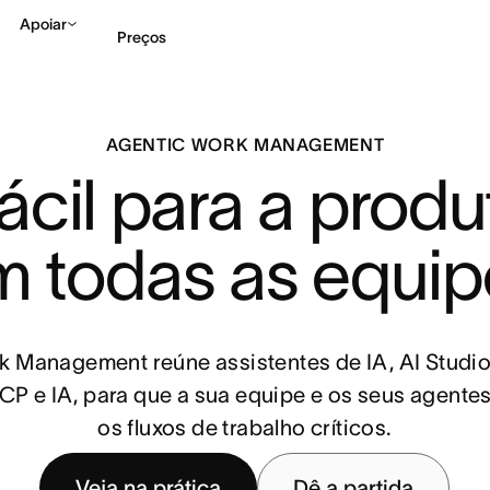
Apoiar
Preços
Falar com Vendas
Ve
AGENTIC WORK MANAGEMENT
cil para a produt
m todas as equip
 Management reúne assistentes de IA, AI Studi
P e IA, para que a sua equipe e os seus agente
os fluxos de trabalho críticos.
Veja na prática
Dê a partida