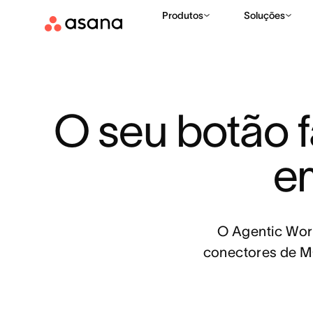
Produtos
Soluções
O seu botão fá
e
O Agentic Work
conectores de MC