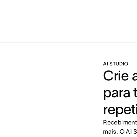
AI STUDIO
Crie 
para 
repet
Recebimento
mais. O AI S