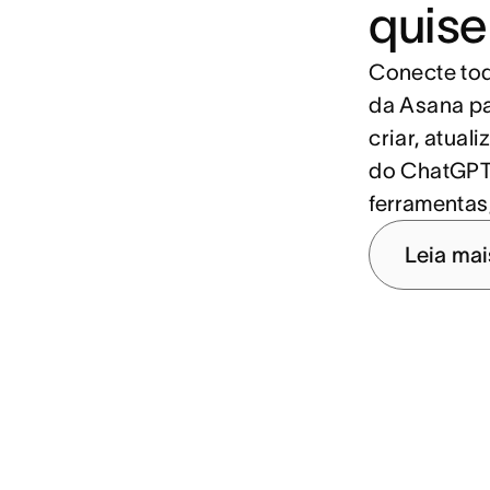
quise
Conecte tod
da Asana pa
criar, atual
do ChatGPT,
ferramentas
Leia mai