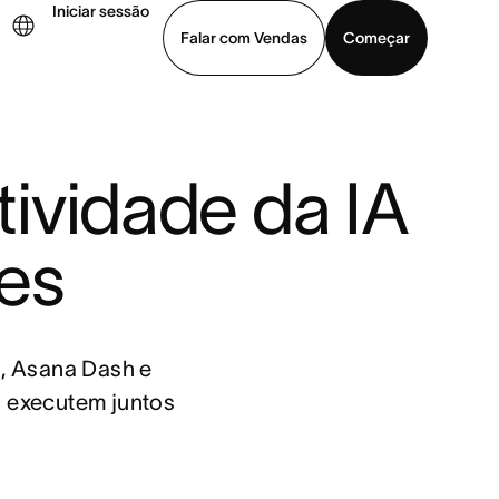
Iniciar sessão
Falar com Vendas
Começar
ja uma demonstração
Baixar o aplicativo
ividade da IA 
es
o, Asana Dash e
s executem juntos