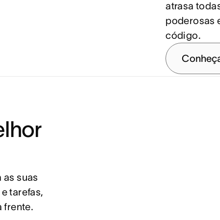
atrasa toda
poderosas 
código.
Conheça
lhor
 as suas
e tarefas,
 frente.