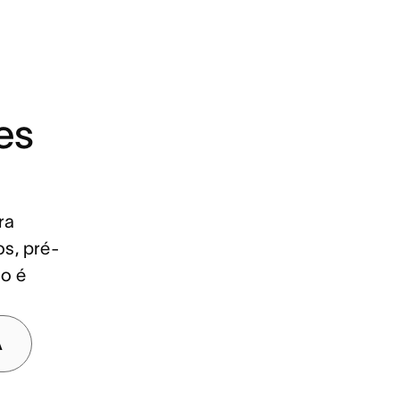
es
ra
s, pré-
ão é
A