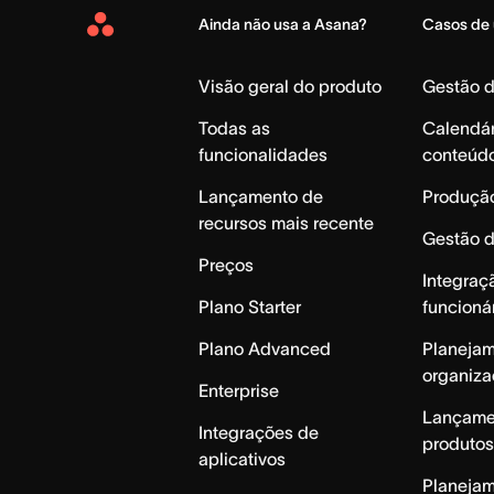
Ainda não usa a Asana?
Casos de
Asana
Home
Visão geral do produto
Gestão 
Todas as
Calendár
funcionalidades
conteúd
Lançamento de
Produção
recursos mais recente
Gestão 
Preços
Integraç
Plano Starter
funcioná
Plano Advanced
Planeja
organiza
Enterprise
Lançame
Integrações de
produtos
aplicativos
Planeja