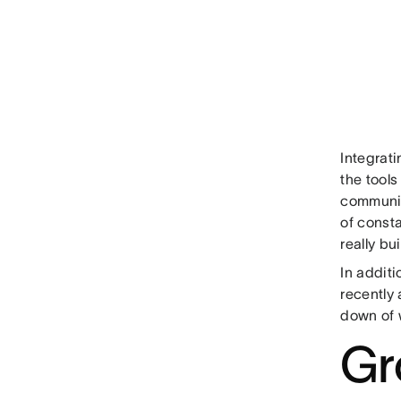
Integrat
the tools
communic
of const
really bu
In additi
recently
down of 
Gr