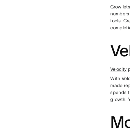
Grow
lets
numbers 
tools. C
completi
Ve
Velocity
p
With Vel
made rep
spends t
growth. 
Mo