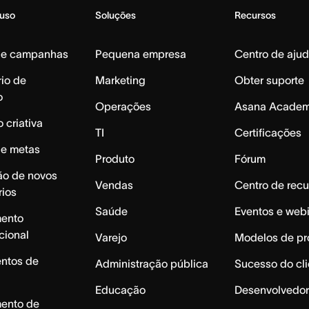
 uso
Soluções
Recursos
de campanhas
Pequena empresa
Centro de aju
io de
Marketing
Obter suporte
o
Operações
Asana Acade
 criativa
TI
Certificações
de metas
Produto
Fórum
ão de novos
Vendas
Centro de recu
rios
Saúde
Eventos e web
mento
cional
Varejo
Modelos de pr
ntos de
Administração pública
Sucesso do cli
Educação
Desenvolvedor
mento de