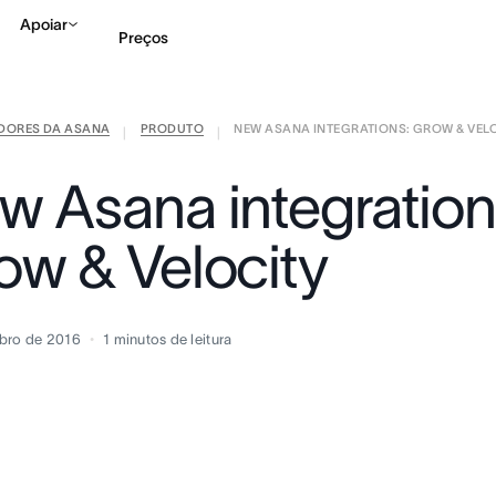
Apoiar
Preços
IDORES DA ASANA
PRODUTO
NEW ASANA INTEGRATIONS: GROW & VEL
Falar com Vendas
Ve
|
|
w Asana integration
ow & Velocity
bro de 2016
1
minutos de leitura