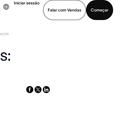
Iniciar sessão
Falar com Vendas
Começar
OCITY
ja uma demonstração
Baixar o aplicativo
s:
facebook
x-
linkedin
twitter