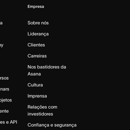
Empresa
da
Sobre nós
Liderança
my
Clientes
Carreiras
Nos bastidores da
Asana
rsos
Cultura
inars
Imprensa
ojetos
Relações com
ente
investidores
es e API
Confiança e segurança