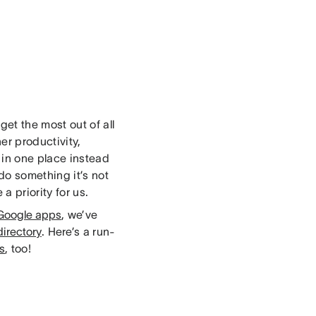
et the most out of all
er productivity,
in one place instead
do something it’s not
a priority for us.
Google apps
, we’ve
irectory
. Here’s a run-
ns
, too!