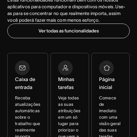
aplicativos para computador e dispositivos móveis. Use-
as para se concentrar no que realmente importa, assim 
você poderá fazer mais com menos esforço.
Ver todas as funcionalidades
Caixa de
Minhas
Página
entrada
tarefas
inicial
Receba
Veja todas
Comece
atualizações
as suas
de
automáticas
atribuições
imediato
sobre o
em um só
com uma
trabalho que
lugar para
visão geral
realmente
priorizar o
das suas
importa
que vem a
tarefas,