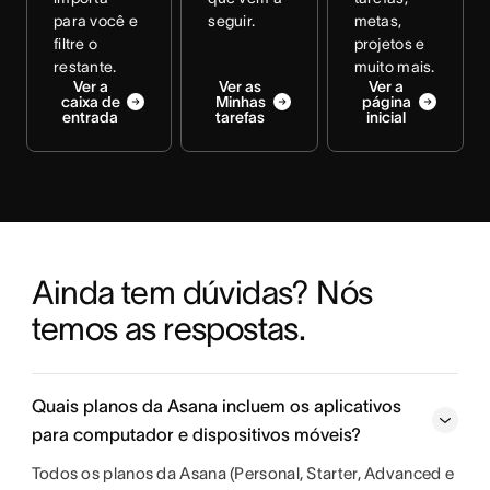
para você e
seguir.
metas,
filtre o
projetos e
restante.
muito mais.
Ver a
Ver as
Ver a
caixa de
Minhas
página
entrada
tarefas
inicial
Ainda tem dúvidas? Nós 
temos as respostas.
Quais planos da Asana incluem os aplicativos
para computador e dispositivos móveis?
Todos os planos da Asana (Personal, Starter, Advanced e