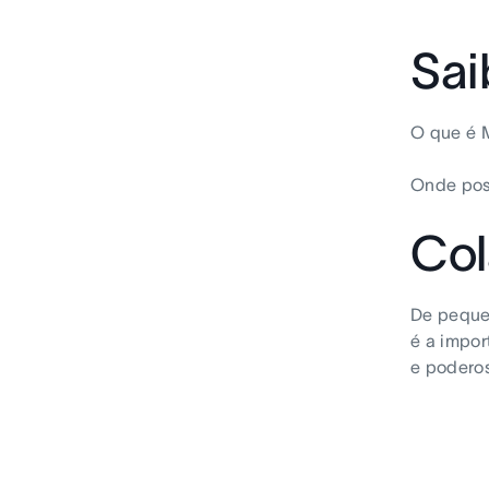
Sai
O que é 
Onde pos
Col
De pequen
é a impor
e poderos