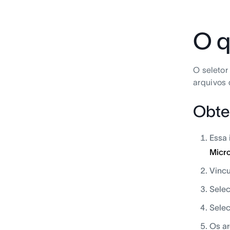
O q
O seletor
arquivos 
Obte
Essa 
Micro
Vincu
Selec
Selec
Os ar