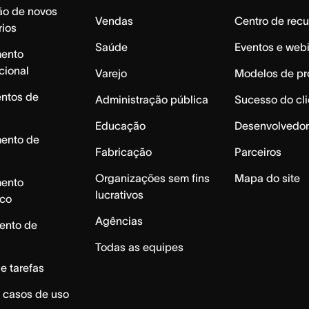
ão de novos
Vendas
Centro de recu
rios
Saúde
Eventos e web
mento
cional
Varejo
Modelos de pr
ntos de
Administração pública
Sucesso do cli
Educação
Desenvolvedor
mento de
Fabricação
Parceiros
Organizações sem fins
Mapa do site
mento
lucrativos
ico
Agências
ento de
Todas as equipes
e tarefas
 casos de uso