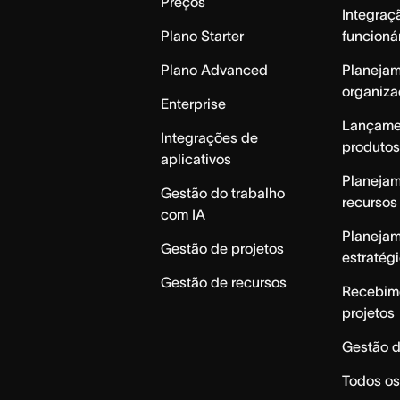
Preços
Integraç
Plano Starter
funcioná
Plano Advanced
Planeja
organiza
Enterprise
Lançame
Integrações de
produtos
aplicativos
Planeja
Gestão do trabalho
recursos
com IA
Planeja
Gestão de projetos
estratég
Gestão de recursos
Recebim
projetos
Gestão d
Todos os