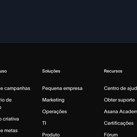
 uso
Soluções
Recursos
de campanhas
Pequena empresa
Centro de aju
io de
Marketing
Obter suporte
o
Operações
Asana Acade
 criativa
TI
Certificações
de metas
Produto
Fórum