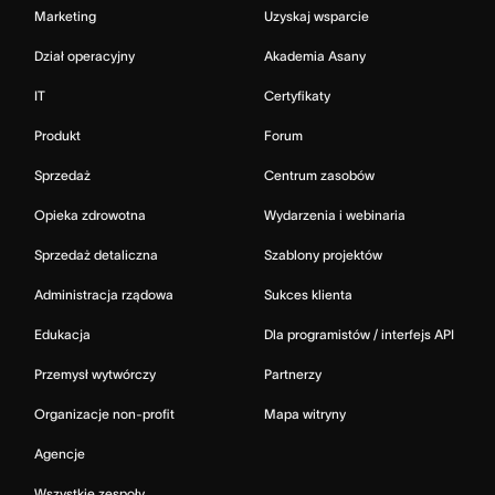
Marketing
Uzyskaj wsparcie
Dział operacyjny
Akademia Asany
IT
Certyfikaty
Produkt
Forum
Sprzedaż
Centrum zasobów
Opieka zdrowotna
Wydarzenia i webinaria
Sprzedaż detaliczna
Szablony projektów
Administracja rządowa
Sukces klienta
Edukacja
Dla programistów / interfejs API
Przemysł wytwórczy
Partnerzy
Organizacje non-profit
Mapa witryny
Agencje
Wszystkie zespoły