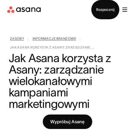
Kontakt ze sprzedażą
Rozpocznij
ZASOBY
INFORMACJE BRANŻOWE
|
|
JAK ASANA KORZYSTA Z ASANY: ZARZĄDZANIE ...
Jak Asana korzysta z 
Asany: zarządzanie 
wielokanałowymi 
kampaniami 
marketingowymi
Wypróbuj Asanę