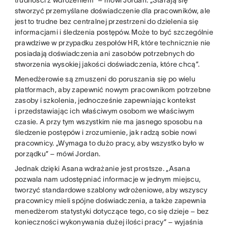
trudności z wdrożeniem” – mówi Jordan. „Starają się
stworzyć przemyślane doświadczenie dla pracowników, ale
jest to trudne bez centralnej przestrzeni do dzielenia się
informacjami i śledzenia postępów. Może to być szczególnie
prawdziwe w przypadku zespołów HR, które technicznie nie
posiadają doświadczenia ani zasobów potrzebnych do
stworzenia wysokiej jakości doświadczenia, które chcą”.
Menedżerowie są zmuszeni do poruszania się po wielu
platformach, aby zapewnić nowym pracownikom potrzebne
zasoby i szkolenia, jednocześnie zapewniając kontekst
i przedstawiając ich właściwym osobom we właściwym
czasie. A przy tym wszystkim nie ma jasnego sposobu na
śledzenie postępów i zrozumienie, jak radzą sobie nowi
pracownicy. „Wymaga to dużo pracy, aby wszystko było w
porządku” – mówi Jordan.
Jednak dzięki Asana wdrażanie jest prostsze. „Asana
pozwala nam udostępniać informacje w jednym miejscu,
tworzyć standardowe szablony wdrożeniowe, aby wszyscy
pracownicy mieli spójne doświadczenia, a także zapewnia
menedżerom statystyki dotyczące tego, co się dzieje – bez
konieczności wykonywania dużej ilości pracy” – wyjaśnia