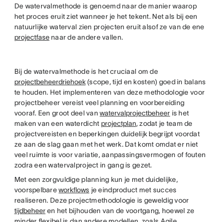
De watervalmethode is genoemd naar de manier waarop
het proces eruit ziet wanneer je het tekent. Net als bij een
natuurlijke waterval zien projecten eruit alsof ze van de ene
projectfase
naar de andere vallen.
Bij de watervalmethode is het cruciaal om de
projectbeheerdriehoek
(scope, tijd en kosten) goed in balans
te houden. Het implementeren van deze methodologie voor
projectbeheer vereist veel planning en voorbereiding
vooraf. Een groot deel van
watervalprojectbeheer
is het
maken van een waterdicht
projectplan
, zodat je team de
projectvereisten en beperkingen duidelijk begrijpt voordat
ze aan de slag gaan met het werk. Dat komt omdat er niet
veel ruimte is voor variatie, aanpassingsvermogen of fouten
zodra een watervalproject in gang is gezet.
Met een zorgvuldige planning kun je met duidelijke,
voorspelbare
workflows
je eindproduct met succes
realiseren. Deze projectmethodologie is geweldig voor
tijdbeheer
en het bijhouden van de voortgang, hoewel ze
minder flexibel is dan andere modellen, zoals Agile.