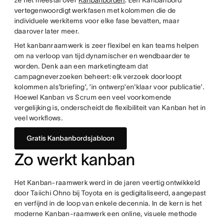
ze het meestal over
Kanbanborden
. Een Kanbanbord
vertegenwoordigt werkfasen met kolommen die de
individuele werkitems voor elke fase bevatten, maar
daarover later meer.
Het kanbanraamwerk is zeer flexibel en kan teams helpen
om na verloop van tijd dynamischer en wendbaarder te
worden. Denk aan een marketingteam dat
campagneverzoeken beheert: elk verzoek doorloopt
kolommen als'briefing', 'in ontwerp'en'klaar voor publicatie'.
Hoewel Kanban vs Scrum een veel voorkomende
vergelijking is, onderscheidt de flexibiliteit van Kanban het in
veel workflows.
Gratis Kanbanbordsjabloon
Zo werkt kanban
Het Kanban-raamwerk werd in de jaren veertig ontwikkeld
door Taiichi Ohno bij Toyota en is gedigitaliseerd, aangepast
en verfijnd in de loop van enkele decennia. In de kern is het
moderne Kanban-raamwerk een online, visuele methode