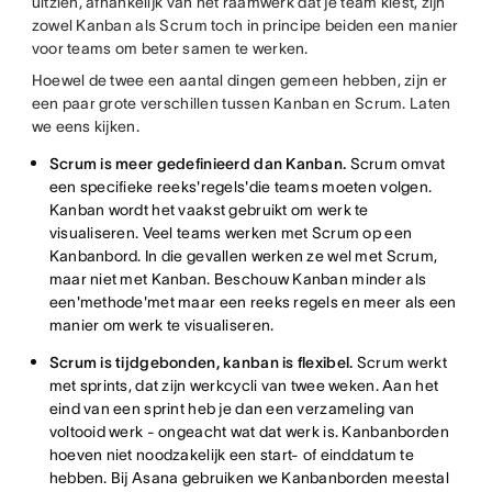
uitzien, afhankelijk van het raamwerk dat je team kiest, zijn
zowel Kanban als Scrum toch in principe beiden een manier
voor teams om beter samen te werken.
Hoewel de twee een aantal dingen gemeen hebben, zijn er
een paar grote verschillen tussen Kanban en Scrum. Laten
we eens kijken.
Scrum is meer gedefinieerd dan Kanban.
Scrum omvat
een specifieke reeks'regels'die teams moeten volgen.
Kanban wordt het vaakst gebruikt om werk te
visualiseren. Veel teams werken met Scrum op een
Kanbanbord. In die gevallen werken ze wel met Scrum,
maar niet met Kanban. Beschouw Kanban minder als
een'methode'met maar een reeks regels en meer als een
manier om werk te visualiseren.
Scrum is tijdgebonden, kanban is flexibel.
Scrum werkt
met sprints, dat zijn werkcycli van twee weken. Aan het
eind van een sprint heb je dan een verzameling van
voltooid werk - ongeacht wat dat werk is. Kanbanborden
hoeven niet noodzakelijk een start- of einddatum te
hebben. Bij Asana gebruiken we Kanbanborden meestal