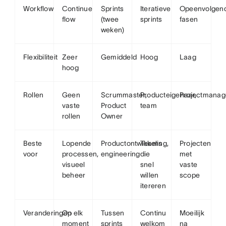
Workflow
Continue
Sprints
Iteratieve
Opeenvolgen
flow
(twee
sprints
fasen
weken)
Flexibiliteit
Zeer
Gemiddeld
Hoog
Laag
hoog
Rollen
Geen
Scrummaster,
Producteigenaar,
Projectmanag
vaste
Product
team
rollen
Owner
Beste
Lopende
Productontwikkeling,
Teams
Projecten
voor
processen,
engineering
die
met
visueel
snel
vaste
beheer
willen
scope
itereren
Veranderingen
Op elk
Tussen
Continu
Moeilijk
moment
sprints
welkom
na