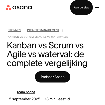
Contact opnemen met verkoop
Aan de slag
BRONNEN
PROJECTMANAGEMENT
|
|
KANBAN VS SCRUM VS AGILE VS WATERVAL: D ...
Kanban vs Scrum vs 
Agile vs waterval: de 
complete vergelijking
Probeer Asana
Team Asana
5 september 2025
13
min. leestijd