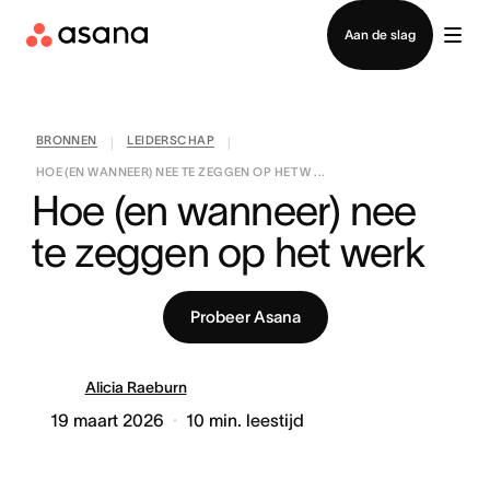
Contact opnemen met verkoop
Aan de slag
BRONNEN
LEIDERSCHAP
|
|
HOE (EN WANNEER) NEE TE ZEGGEN OP HET W ...
Hoe (en wanneer) nee 
te zeggen op het werk
Probeer Asana
Alicia Raeburn
19 maart 2026
10
min. leestijd