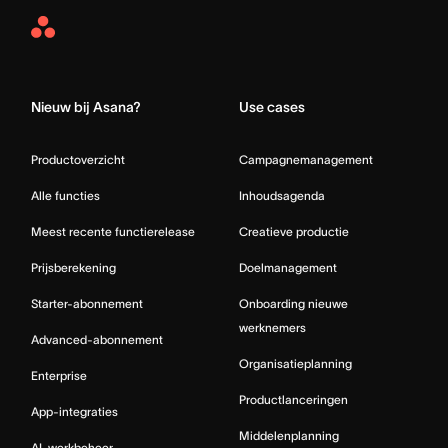
Asana
Home
Nieuw bij Asana?
Use cases
Productoverzicht
Campagnemanagement
Alle functies
Inhoudsagenda
Meest recente functierelease
Creatieve productie
Prijsberekening
Doelmanagement
Starter-abonnement
Onboarding nieuwe
werknemers
Advanced-abonnement
Organisatieplanning
Enterprise
Productlanceringen
App-integraties
Middelenplanning
AI-werkbeheer