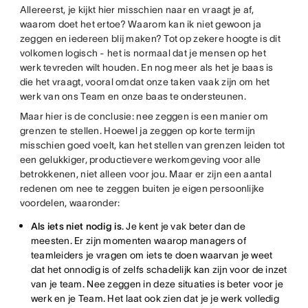
Allereerst, je kijkt hier misschien naar en vraagt je af,
waarom doet het ertoe? Waarom kan ik niet gewoon ja
zeggen en iedereen blij maken? Tot op zekere hoogte is dit
volkomen logisch - het is normaal dat je mensen op het
werk tevreden wilt houden. En nog meer als het je baas is
die het vraagt, vooral omdat onze taken vaak zijn om het
werk van ons Team en onze baas te ondersteunen.
Maar hier is de conclusie: nee zeggen is een manier om
grenzen te stellen. Hoewel ja zeggen op korte termijn
misschien goed voelt, kan het stellen van grenzen leiden tot
een gelukkiger, productievere werkomgeving voor alle
betrokkenen, niet alleen voor jou. Maar er zijn een aantal
redenen om nee te zeggen buiten je eigen persoonlijke
voordelen, waaronder:
Als iets niet nodig is
. Je kent je vak beter dan de
meesten. Er zijn momenten waarop managers of
teamleiders je vragen om iets te doen waarvan je weet
dat het onnodig is of zelfs schadelijk kan zijn voor de inzet
van je team. Nee zeggen in deze situaties is beter voor je
werk en je Team. Het laat ook zien dat je je werk volledig