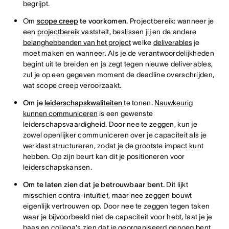
begrijpt.
Om
scope creep
te voorkomen
.
Projectbereik: wanneer je
een
projectbereik
vaststelt, beslissen jij en de andere
belanghebbenden van het project
welke
deliverables
je
moet maken en wanneer. Als je de verantwoordelijkheden
begint uit te breiden en ja zegt tegen nieuwe deliverables,
zul je op een gegeven moment de deadline overschrijden,
wat scope creep veroorzaakt.
Om je
leiderschapskwaliteiten
te tonen
.
Nauwkeurig
kunnen communiceren
is een gewenste
leiderschapsvaardigheid. Door nee te zeggen, kun je
zowel openlijker communiceren over je capaciteit als je
werklast structureren, zodat je de grootste impact kunt
hebben. Op zijn beurt kan dit je positioneren voor
leiderschapskansen.
Om te laten zien dat je betrouwbaar bent.
Dit lijkt
misschien contra-intuïtief, maar nee zeggen bouwt
eigenlijk vertrouwen op. Door nee te zeggen tegen taken
waar je bijvoorbeeld niet de capaciteit voor hebt, laat je je
baas en collega's zien dat je georganiseerd genoeg bent