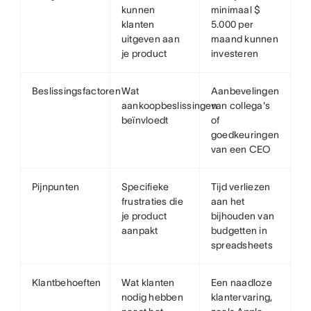
kunnen
minimaal $
klanten
5.000 per
uitgeven aan
maand kunnen
je product
investeren
Beslissingsfactoren
Wat
Aanbevelingen
aankoopbeslissingen
van collega's
beïnvloedt
of
goedkeuringen
van een CEO
Pijnpunten
Specifieke
Tijd verliezen
frustraties die
aan het
je product
bijhouden van
aanpakt
budgetten in
spreadsheets
Klantbehoeften
Wat klanten
Een naadloze
nodig hebben
klantervaring,