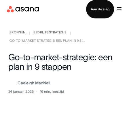
Contact opnemen met verkoop
Aan de slag
BRONNEN
BEDRIJFSSTRATEGIE
|
|
GO-TO-MARKET-STRATEGIE: EEN PLAN IN 9 S ...
Go-to-market-strategie: een
plan in 9 stappen
Caeleigh MacNeil
24 januari 2026
16
min. leestijd