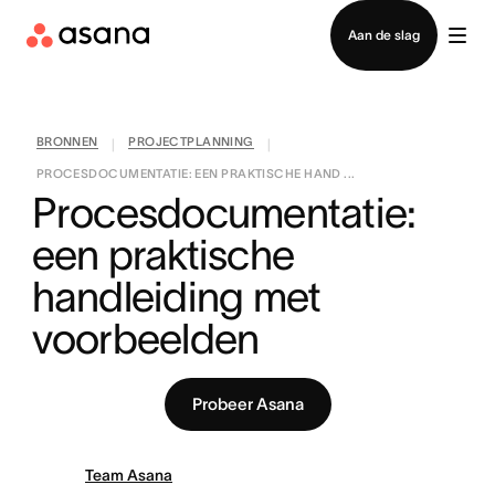
Contact opnemen met verkoop
Aan de slag
BRONNEN
PROJECTPLANNING
|
|
PROCESDOCUMENTATIE: EEN PRAKTISCHE HAND ...
Procesdocumentatie: 
een praktische 
handleiding met 
voorbeelden
Probeer Asana
Team Asana