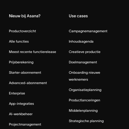
Home
Nieuw bij Asana?
Use cases
Productoverzicht
Campagnemanagement
Alle functies
Inhoudsagenda
Meest recente functierelease
Creatieve productie
Prijsberekening
Doelmanagement
Starter-abonnement
Onboarding nieuwe
werknemers
Advanced-abonnement
Organisatieplanning
Enterprise
Productlanceringen
App-integraties
Middelenplanning
AI-werkbeheer
Strategische planning
Projectmanagement