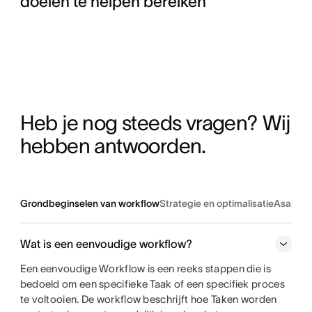
doelen te helpen bereiken
Heb je nog steeds vragen? Wij 
hebben antwoorden.
Grondbeginselen van workflow
Strategie en optimalisatie
Asana-im
Wat is een eenvoudige workflow?
Een eenvoudige Workflow is een reeks stappen die is
bedoeld om een specifieke Taak of een specifiek proces
te voltooien. De workflow beschrijft hoe Taken worden