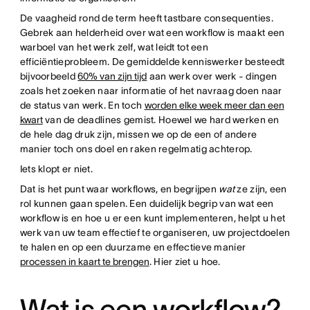
De vaagheid rond de term heeft tastbare consequenties.
Gebrek aan helderheid over wat een workflow is maakt een
warboel van het werk zelf, wat leidt tot een
efficiëntieprobleem. De gemiddelde kenniswerker besteedt
bijvoorbeeld
60% van zijn tijd
aan werk over werk - dingen
zoals het zoeken naar informatie of het navraag doen naar
de status van werk. En toch
worden elke week meer dan een
kwart
van de deadlines gemist. Hoewel we hard werken en
de hele dag druk zijn, missen we op de een of andere
manier toch ons doel en raken regelmatig achterop.
Iets klopt er niet.
Dat is het punt waar workflows, en begrijpen
wat
ze zijn, een
rol kunnen gaan spelen. Een duidelijk begrip van wat een
workflow is en hoe u er een kunt implementeren, helpt u het
werk van uw team effectief te organiseren, uw projectdoelen
te halen en op een duurzame en effectieve manier
processen in kaart te brengen
. Hier ziet u hoe.
Wat is een workflow?