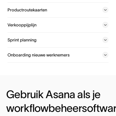
Beheer en bekijk alle binnenkomende verzoeken, van
creatieve middelen tot bugfixes en wijs ze toe aan leden
Productroutekaarten
van je team.
Verkooppijplijn
Sprint planning
Onboarding nieuwe werknemers
Gebruik Asana als je
workflowbeheersoftwa