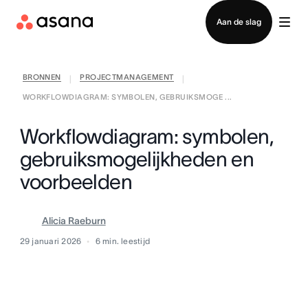
Contact opnemen met verkoop
Aan de slag
BRONNEN
PROJECTMANAGEMENT
|
|
WORKFLOWDIAGRAM: SYMBOLEN, GEBRUIKSMOGE ...
Workflowdiagram: symbolen,
gebruiksmogelijkheden en
voorbeelden
Alicia Raeburn
29 januari 2026
6
min. leestijd