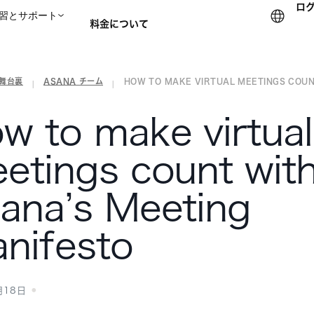
ロ
習とサポート
料金について
の舞台裏
ASANA チーム
HOW TO MAKE VIRTUAL MEETINGS COUNT
セールスチームに問い合
|
|
w to make virtual
etings count wit
ana’s Meeting
nifesto
月18日