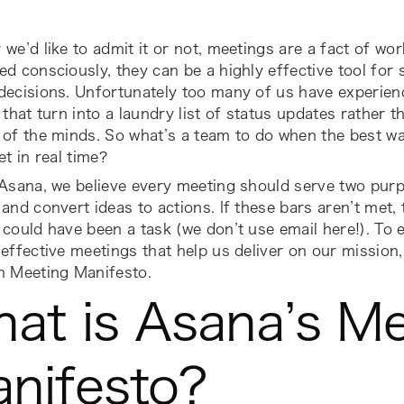
we’d like to admit it or not, meetings are a fact of wor
d consciously, they can be a highly effective tool for 
decisions. Unfortunately too many of us have experien
 that turn into a laundry list of status updates rather 
of the minds. So what’s a team to do when the best wa
et in real time?
 Asana, we believe every meeting should serve two pu
and convert ideas to actions. If these bars aren’t met, th
could have been a task (we don’t use email here!). To
effective meetings that help us deliver on our mission
n Meeting Manifesto.
at is Asana’s Me
nifesto?