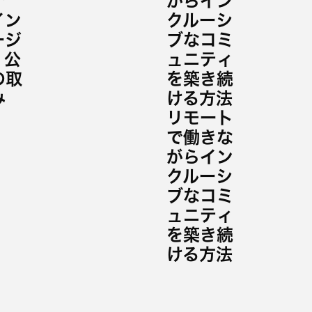
テ
がらイン
イン
クルーシ
ージ
ブなコミ
、公
ュニティ
の取
を築き続
み
ける方法
リモート
で働きな
がらイン
クルーシ
ブなコミ
ュニティ
を築き続
ける方法