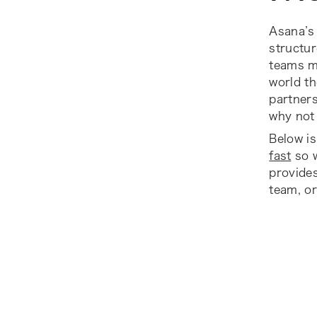
Asana’s 
structur
teams m
world t
partners
why not 
Below is
fast
so w
provide
team, or