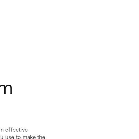
am
un effective
ou use to
make the