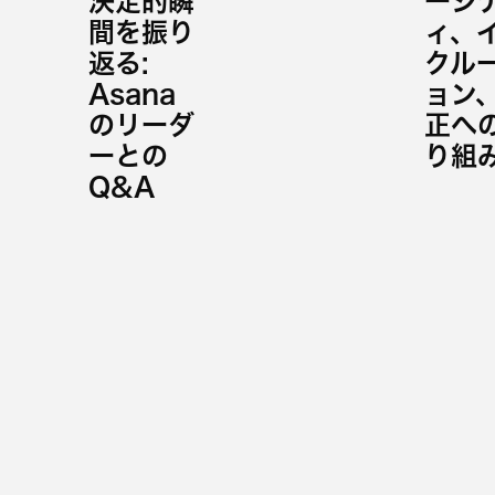
決定的瞬
ーシ
間を振り
ィ、
返る:
クル
Asana
ョン
のリーダ
正へ
ーとの
り組
Q&A