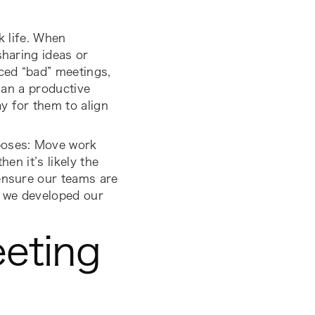
k life. When
sharing ideas or
ced “bad” meetings,
than a productive
y for them to align
rposes: Move work
en it’s likely the
 ensure our teams are
, we developed our
eting