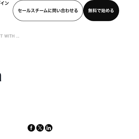
グイン
セールスチームに問い合わせる
無料で始める
 WITH ...
わせる
デモを見る
モバイルアプリをダウンロード
h
facebook
x-
linkedin
twitter