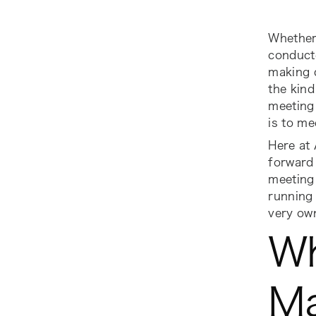
Whether 
conducte
making 
the kind
meeting 
is to me
Here at
forward 
meeting 
running 
very ow
Wh
Ma