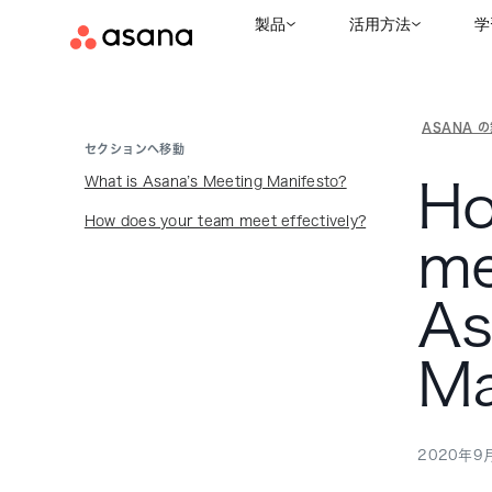
製品
活用方法
学
ASANA 
セクションへ移動
What is Asana’s Meeting Manifesto?
Ho
How does your team meet effectively?
me
As
Ma
2020年9