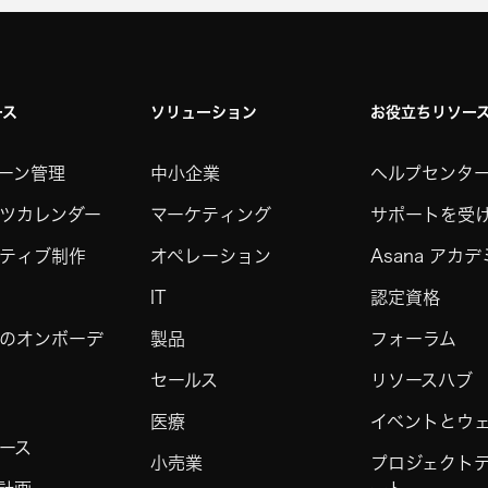
ース
ソリューション
お役立ちリソー
ーン管理
中小企業
ヘルプセンタ
ツカレンダー
マーケティング
サポートを受
ティブ制作
オペレーション
Asana アカ
IT
認定資格
のオンボーデ
製品
フォーラム
セールス
リソースハブ
医療
イベントとウ
ース
小売業
プロジェクト