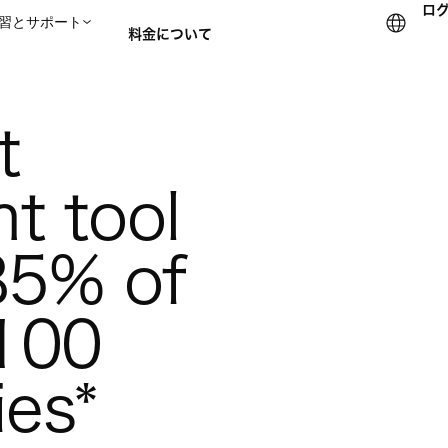
ロ
習とサポート
料金について
セールスチームに問い合
 
 tool 
85% of 
100 
es*