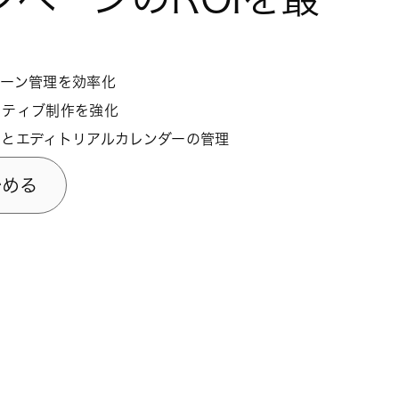
ペーン管理を効率化
リアルタイムで追跡し、進捗を確認する
スを効果的に配分する
イティブ制作を強化
スを統一して自動化する
フローを自動化し、スケールアップする
トとエディトリアルカレンダーの管理
取り除き、収益目標を達成する
のオンボーディングとオフボーディング
始める