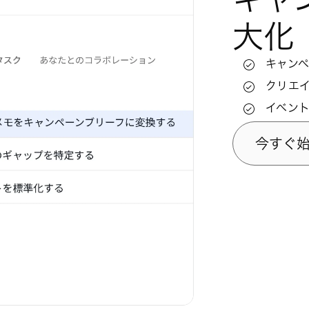
大化
キャン
仕事を
リソー
クリエ
プロセ
ワーク
イベン
障害を
従業員
今すぐ