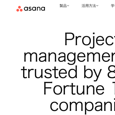
製品
活用方法
学
Project
management
trusted by 
Fortune 
compani