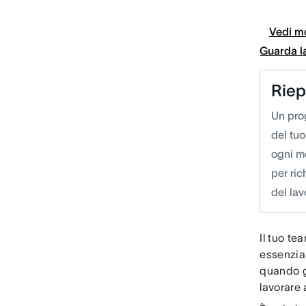
Vedi mo
Guarda l
Riep
Un pro
del tuo
ogni me
per ric
del lav
Il tuo te
essenzial
quando g
lavorare 