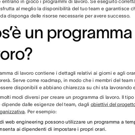
e entrano in gioco i programmi di lavoro. Se eseguito corre
 sfrutta al meglio la disponibilità del tuo team e garantisce ch
nda disponga delle risorse necessarie per avere successo.
s’è un programma 
voro?
mma di lavoro contiene i dettagli relativi ai giorni e agli orari
orerà. Serve come roadmap, in modo che i membri del tea
ssere disponibili e abbiano chiarezza su chi sta lavorando
molti modi diversi per creare un programma di lavoro. Il ti
e dipende dalle esigenze del team, dagli
obiettivi del progett
rganizzativa
. Per esempio:
 di web engineering possono utilizzare un programma a tempo
senta ai dipendenti di impostare i propri orari.