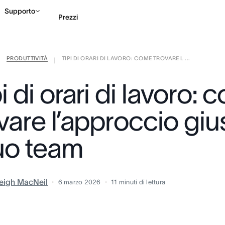
Supporto
Prezzi
PRODUTTIVITÀ
TIPI DI ORARI DI LAVORO: COME TROVARE L ...
Contatta le vendite
G
|
|
i di orari di lavoro:
vare l’approccio giu
tuo team
eigh MacNeil
6 marzo 2026
11
minuti di lettura