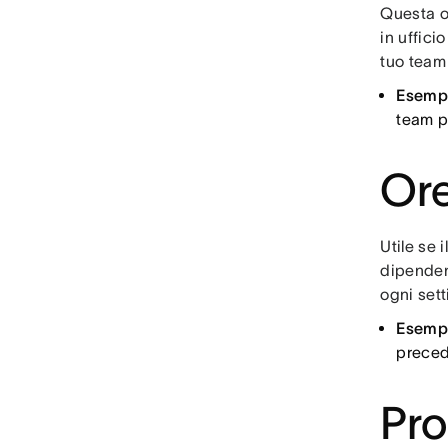
Questa o
in uffici
tuo team 
Esemp
team p
Ore
Utile se 
dipenden
ogni set
Esemp
preced
Pro