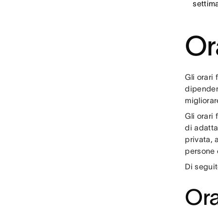
settim
Ora
Gli orari
dipenden
migliorare
Gli orari
di adatta
privata, 
persone c
Di seguit
Ora