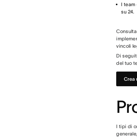
I team 
su 24.
Consulta
implement
vincoli l
Di seguit
del tuo t
Crea 
Pr
I tipi di
generale,