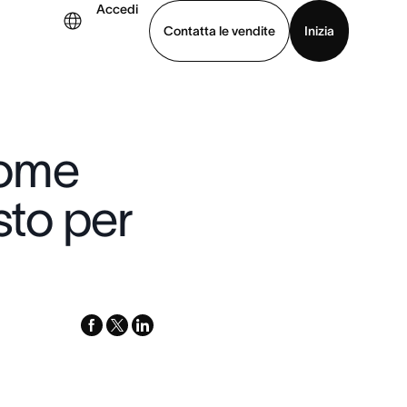
Accedi
Contatta le vendite
Inizia
uarda la demo
Scarica l’app
 come
sto per
facebook
x-
linkedin
twitter