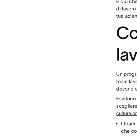
È qui ch
di lavoro
tua azie
Co
la
Un progra
team lav
devono e
Esistono 
sceglier
cultura o
I team
che con