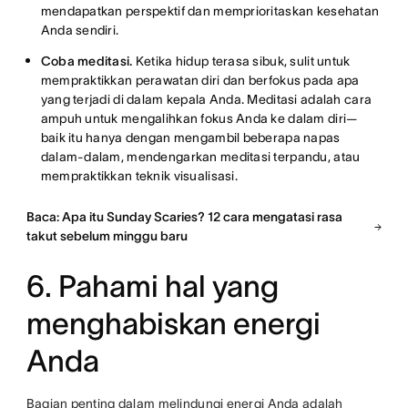
mendapatkan perspektif dan memprioritaskan kesehatan
Anda sendiri.
Coba meditasi.
Ketika hidup terasa sibuk, sulit untuk
mempraktikkan perawatan diri dan berfokus pada apa
yang terjadi di dalam kepala Anda. Meditasi adalah cara
ampuh untuk mengalihkan fokus Anda ke dalam diri—
baik itu hanya dengan mengambil beberapa napas
dalam-dalam, mendengarkan meditasi terpandu, atau
mempraktikkan teknik visualisasi.
Baca: Apa itu Sunday Scaries? 12 cara mengatasi rasa
takut sebelum minggu baru
6. Pahami hal yang
menghabiskan energi
Anda
Bagian penting dalam melindungi energi Anda adalah