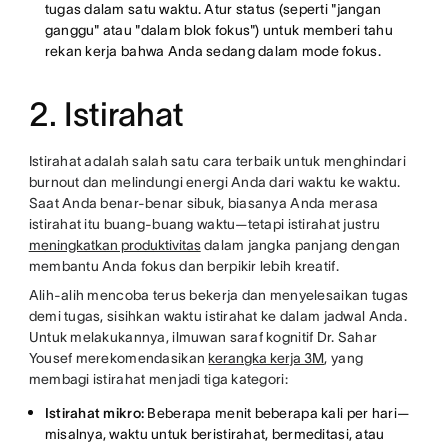
tugas dalam satu waktu. Atur status (seperti "jangan
ganggu" atau "dalam blok fokus") untuk memberi tahu
rekan kerja bahwa Anda sedang dalam mode fokus.
2. Istirahat
Istirahat adalah salah satu cara terbaik untuk menghindari
burnout dan melindungi energi Anda dari waktu ke waktu.
Saat Anda benar-benar sibuk, biasanya Anda merasa
istirahat itu buang-buang waktu—tetapi istirahat justru
meningkatkan produktivitas
dalam jangka panjang dengan
membantu Anda fokus dan berpikir lebih kreatif.
Alih-alih mencoba terus bekerja dan menyelesaikan tugas
demi tugas, sisihkan waktu istirahat ke dalam jadwal Anda.
Untuk melakukannya, ilmuwan saraf kognitif Dr. Sahar
Yousef merekomendasikan
kerangka kerja 3M
, yang
membagi istirahat menjadi tiga kategori:
Istirahat mikro:
Beberapa menit beberapa kali per hari—
misalnya, waktu untuk beristirahat, bermeditasi, atau