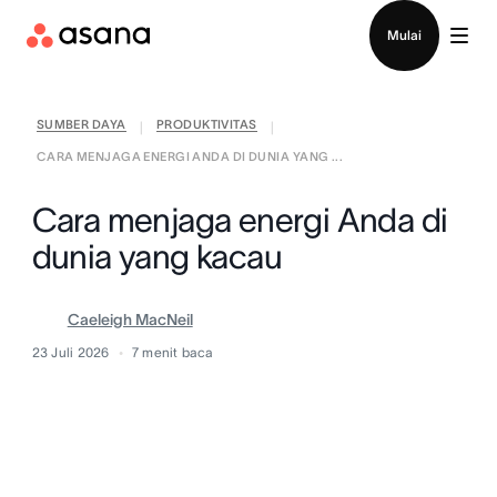
Hubungi penjualan
Mulai
SUMBER DAYA
PRODUKTIVITAS
|
|
CARA MENJAGA ENERGI ANDA DI DUNIA YANG ...
Cara menjaga energi Anda di
dunia yang kacau
Caeleigh MacNeil
23 Juli 2026
7
menit baca