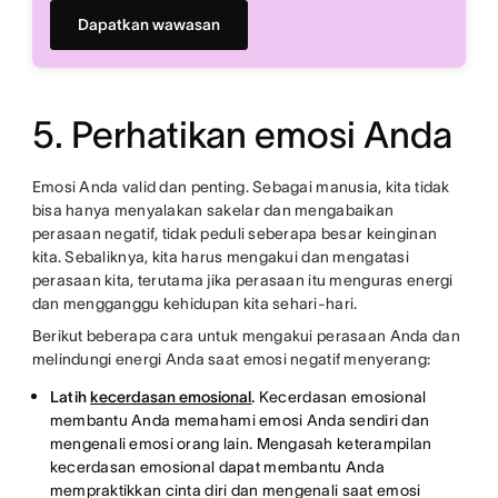
Dapatkan wawasan
5. Perhatikan emosi Anda
Emosi Anda valid dan penting. Sebagai manusia, kita tidak
bisa hanya menyalakan sakelar dan mengabaikan
perasaan negatif, tidak peduli seberapa besar keinginan
kita. Sebaliknya, kita harus mengakui dan mengatasi
perasaan kita, terutama jika perasaan itu menguras energi
dan mengganggu kehidupan kita sehari-hari.
Berikut beberapa cara untuk mengakui perasaan Anda dan
melindungi energi Anda saat emosi negatif menyerang:
Latih
kecerdasan emosional
.
Kecerdasan emosional
membantu Anda memahami emosi Anda sendiri dan
mengenali emosi orang lain. Mengasah keterampilan
kecerdasan emosional dapat membantu Anda
mempraktikkan cinta diri dan mengenali saat emosi