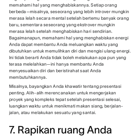
memahami hal yang menghabiskannya. Setiap orang
berbeda—misalnya, seseorang yang lebih introver mungkin
merasa lelah secara mental setelah bertemu banyak orang
baru, sementara seseorang yang ekstrover mungkin
merasa lelah setelah menghabiskan hari sendirian.
Bagaimanapun, memahami hal yang menghabiskan energi
Anda dapat membantu Anda meluangkan waktu yang
dibutuhkan untuk memulihkan diri dan mengisi ulang energi.
Ini tidak berarti Anda tidak boleh melakukan apa pun yang
terasa melelahkan—ini hanya membantu Anda
menyesuaikan diri dan beristirahat saat Anda
membutuhkannya.
Misalnya, bayangkan Anda khawatir tentang presentasi
penting. Alih-alih merencanakan untuk mengerjakan
proyek yang kompleks tepat setelah presentasi selesai,
luangkan waktu untuk menikmati makan siang, berjalan-
jalan, atau melakukan sesuatu yang santai.
7. Rapikan ruang Anda