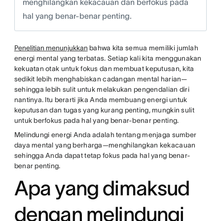
menghilangkan kekacauan dan berfokus pada
hal yang benar-benar penting.
Penelitian menunjukkan
bahwa kita semua memiliki jumlah
energi mental yang terbatas. Setiap kali kita menggunakan
kekuatan otak untuk fokus dan membuat keputusan, kita
sedikit lebih menghabiskan cadangan mental harian—
sehingga lebih sulit untuk melakukan pengendalian diri
nantinya. Itu berarti jika Anda membuang energi untuk
keputusan dan tugas yang kurang penting, mungkin sulit
untuk berfokus pada hal yang benar-benar penting.
Melindungi energi Anda adalah tentang menjaga sumber
daya mental yang berharga—menghilangkan kekacauan
sehingga Anda dapat tetap fokus pada hal yang benar-
benar penting.
Apa yang dimaksud
dengan melindungi