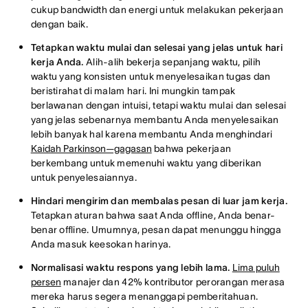
cukup bandwidth dan energi untuk melakukan pekerjaan
dengan baik.
Tetapkan waktu mulai dan selesai yang jelas untuk hari
kerja Anda.
Alih-alih bekerja sepanjang waktu, pilih
waktu yang konsisten untuk menyelesaikan tugas dan
beristirahat di malam hari. Ini mungkin tampak
berlawanan dengan intuisi, tetapi waktu mulai dan selesai
yang jelas sebenarnya membantu Anda menyelesaikan
lebih banyak hal karena membantu Anda menghindari
Kaidah Parkinson—gagasan
bahwa pekerjaan
berkembang untuk memenuhi waktu yang diberikan
untuk penyelesaiannya.
Hindari mengirim dan membalas pesan di luar jam kerja.
Tetapkan aturan bahwa saat Anda offline, Anda benar-
benar offline. Umumnya, pesan dapat menunggu hingga
Anda masuk keesokan harinya.
Normalisasi waktu respons yang lebih lama.
Lima puluh
persen
manajer dan 42% kontributor perorangan merasa
mereka harus segera menanggapi pemberitahuan.