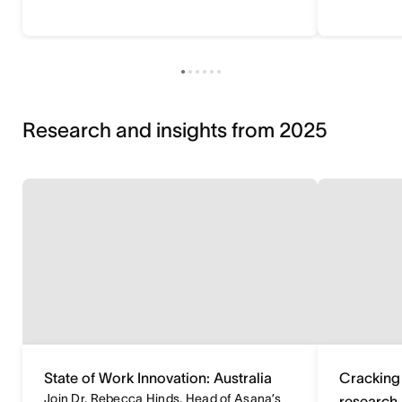
Research and insights from 2025
State of Work Innovation: Australia
Cracking 
Join Dr. Rebecca Hinds, Head of Asana’s
research-