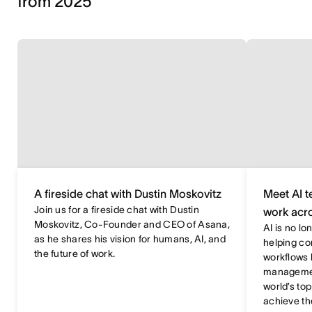
from 2025
A fireside chat with Dustin Moskovitz
Meet AI 
Join us for a fireside chat with Dustin
work acro
Moskovitz, Co-Founder and CEO of Asana,
AI is no lo
as he shares his vision for humans, AI, and
helping c
the future of work.
workflows 
managemen
world’s to
achieve the