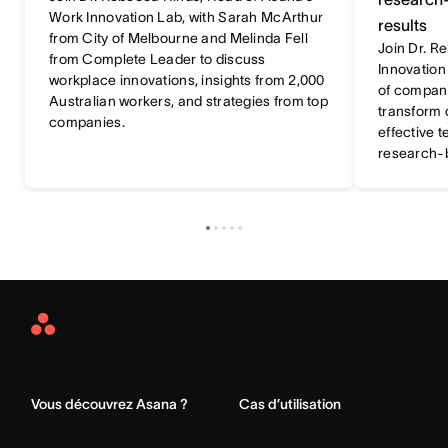
Work Innovation Lab, with Sarah McArthur
results
from City of Melbourne and Melinda Fell
Join Dr. R
from Complete Leader to discuss
Innovation
workplace innovations, insights from 2,000
of compani
Australian workers, and strategies from top
transform 
companies.
effective 
research-b
Asana
Home
Vous découvrez Asana ?
Cas d’utilisation