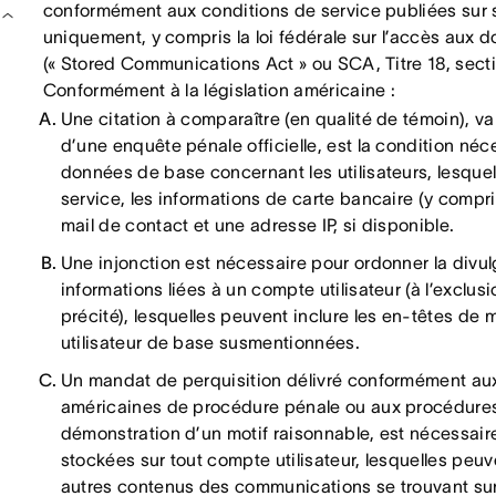
conformément aux conditions de service publiées sur s
uniquement, y compris la loi fédérale sur l’accès aux 
(« Stored Communications Act » ou SCA, Titre 18, sec
Conformément à la législation américaine :
Une citation à comparaître (en qualité de témoin), va
d’une enquête pénale officielle, est la condition né
données de base concernant les utilisateurs, lesquell
service, les informations de carte bancaire (y compri
mail de contact et une adresse IP, si disponible.
Une injonction est nécessaire pour ordonner la divu
informations liées à un compte utilisateur (à l’exclu
précité), lesquelles peuvent inclure les en-têtes de
utilisateur de base susmentionnées.
Un mandat de perquisition délivré conformément aux
américaines de procédure pénale ou aux procédures 
démonstration d’un motif raisonnable, est nécessair
stockées sur tout compte utilisateur, lesquelles peu
autres contenus des communications se trouvant sur 