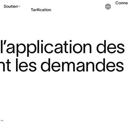
Conne
Soutien
Tarification
Contacter le service c
 l’application des
nt les demandes