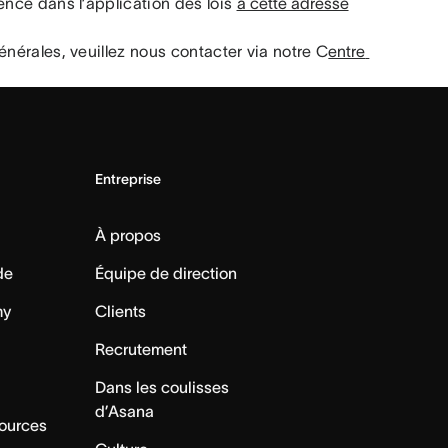
nce dans l’application des lois 
à cette adresse
nérales, veuillez nous contacter via notre C
entre 
Entreprise
À propos
de
Équipe de direction
my
Clients
Recrutement
Dans les coulisses
d’Asana
sources