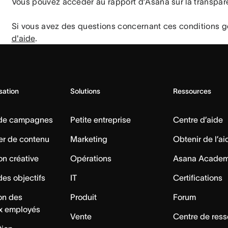
Vous pouvez accéder au rapport d’Asana sur la transpare
Si vous avez des questions concernant ces conditions gé
d'aide
.
isation
Solutions
Ressources
 de campagnes
Petite entreprise
Centre d’aide
er de contenu
Marketing
Obtenir de l’ai
on créative
Opérations
Asana Acade
des objectifs
IT
Certifications
ion des
Produit
Forum
x employés
Vente
Centre de res