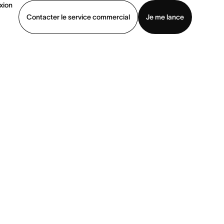
xion
Contacter le service commercial
Je me lance
ommercial
Voir une démo
Télécharger l’application