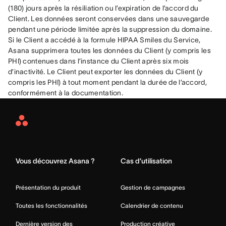
(180) jours après la résiliation ou l’expiration de l’accord du 
Client. Les données seront conservées dans une sauvegarde 
pendant une période limitée après la suppression du domaine. 
Si le Client a accédé à la formule HIPAA Smiles du Service, 
Asana supprimera toutes les données du Client (y compris les 
PHI) contenues dans l’instance du Client après six mois 
d’inactivité. Le Client peut exporter les données du Client (y 
compris les PHI) à tout moment pendant la durée de l’accord, 
conformément à la documentation.
Asana
Home
Vous découvrez Asana ?
Cas d’utilisation
Présentation du produit
Gestion de campagnes
Toutes les fonctionnalités
Calendrier de contenu
Dernière version des
Production créative