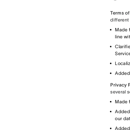
Terms of
different
Made f
line wi
Clarifi
Servic
Locali
Added 
Privacy P
several s
Made f
Added 
our da
Added 