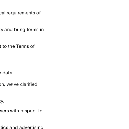
cal requirements of
y and bring terms in
ct to the Terms of
r data.
n, we’ve clarified
y.
sers with respect to
ytics and advertising