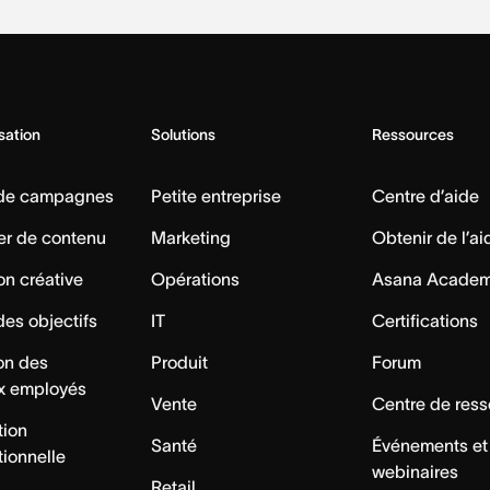
isation
Solutions
Ressources
 de campagnes
Petite entreprise
Centre d’aide
er de contenu
Marketing
Obtenir de l’ai
on créative
Opérations
Asana Acade
des objectifs
IT
Certifications
ion des
Produit
Forum
x employés
Vente
Centre de res
tion
Santé
Événements et
tionnelle
webinaires
Retail