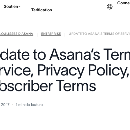
Conne
Soutien
Tarification
COULISSES D’ASANA
ENTREPRISE
UPDATE TO ASANA’S TERMS OF SERVICE
Contacter le service c
|
|
date to Asana’s Ter
vice, Privacy Policy
bscriber Terms
 2017
1
min de lecture