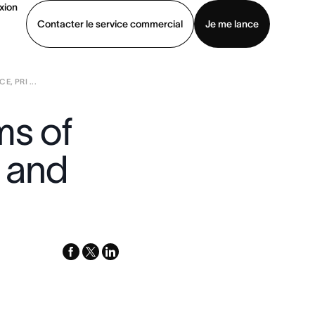
xion
Contacter le service commercial
Je me lance
, PRI ...
ommercial
Voir une démo
Télécharger l’application
ms of
, and
facebook
x-
linkedin
twitter