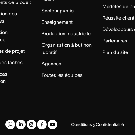
ts de produit
Modèles de pr
Secteur public
tion des
Réussite client
es
Enseignement
Développeurs 
tion
Production industrielle
que
Partenaires
Organisation à but non
s de projet
lucratif
Plan du site
des tâches
Agences
 cas
Toutes les équipes
ion
Conditions
Confidentialité
&