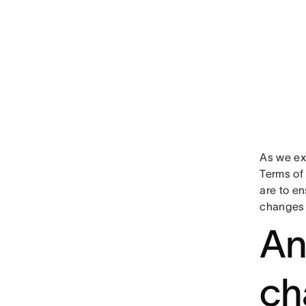
As we ex
Terms of
are to en
changes 
An
ch