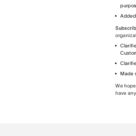
purpos
Added 
Subscrib
organiza
Clarifi
Custom
Clarif
Made s
We hope y
have any