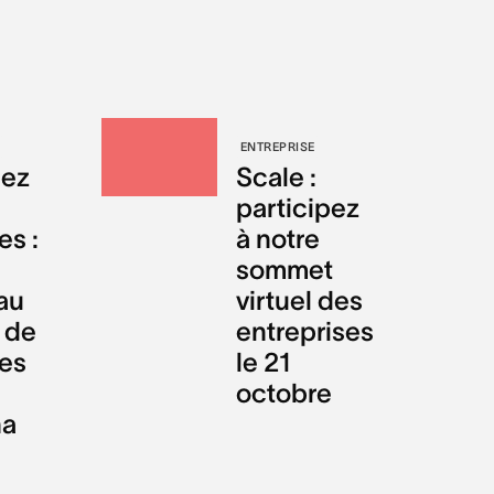
ENTREPRISE
sez
Scale :
participez
s :
à notre
sommet
au
virtuel des
 de
entreprises
es
le 21
octobre
na