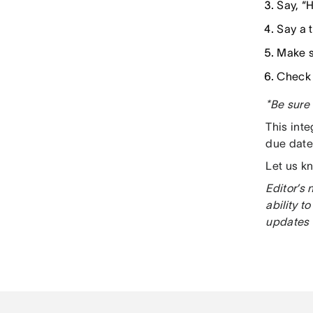
Say, “H
Say a 
Make s
Check 
*Be sure 
This int
due date
Let us k
Editor’s 
ability 
updates 