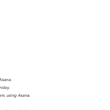
 Asana.
riday.
eam, using Asana.