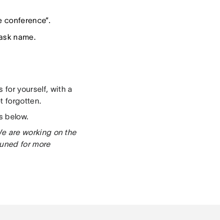
e conference”.
task name.
s for yourself, with a
 forgotten.
s below.
 We are working on the
tuned for more