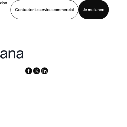
xion
Contacter le service commercial
Je me lance
ommercial
Voir une démo
Télécharger l’application
sana
facebook
x-
linkedin
twitter