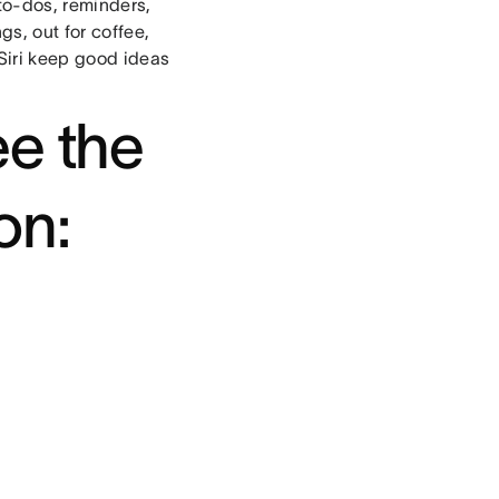
to-dos, reminders,
s, out for coffee,
Siri keep good ideas
ee the
on: