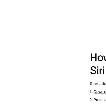
How
Siri
Start add
Downlo
Press 