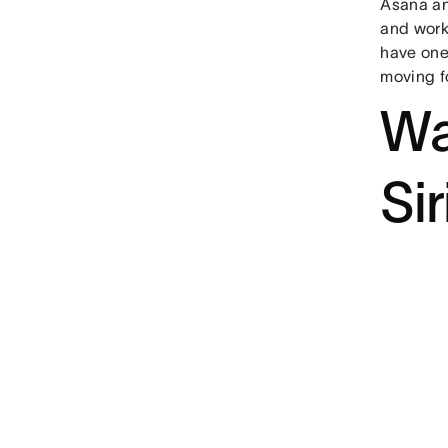
Asana an
and work
have one
moving f
Wa
Sir