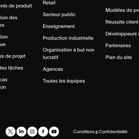
Retail
ts de produit
Modèles de pr
Secteur public
tion des
Réussite client
es
Enseignement
Développeurs 
tion
Production industrielle
que
Partenaires
Organisation à but non
s de projet
lucratif
Plan du site
des tâches
Agences
 cas
Toutes les équipes
ion
Conditions
Confidentialité
&