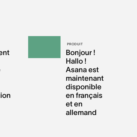
PRODUIT
ent
Bonjour !
Hallo !
e
Asana est
maintenant
disponible
tion
en français
et en
allemand