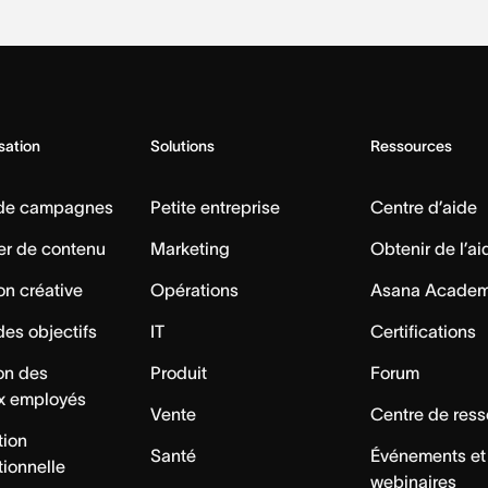
isation
Solutions
Ressources
 de campagnes
Petite entreprise
Centre d’aide
er de contenu
Marketing
Obtenir de l’ai
on créative
Opérations
Asana Acade
des objectifs
IT
Certifications
ion des
Produit
Forum
x employés
Vente
Centre de res
tion
Santé
Événements et
tionnelle
webinaires