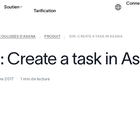
Conne
Soutien
Tarification
COULISSES D’ASANA
PRODUIT
SIRI: CREATE A TASK IN ASANA
Contacter le service c
|
|
i: Create a task in A
re 2017
1
min de lecture