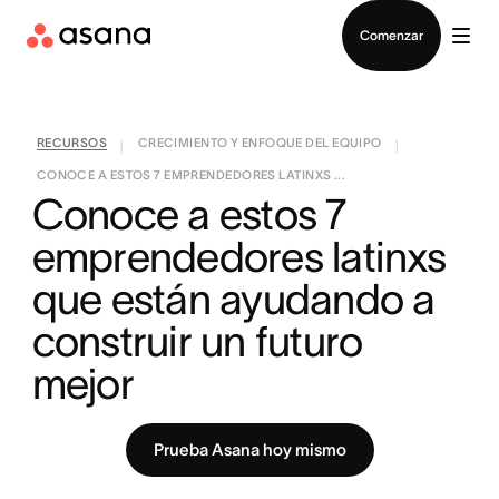
Contactar a Ventas
Comenzar
RECURSOS
CRECIMIENTO Y ENFOQUE DEL EQUIPO
|
|
CONOCE A ESTOS 7 EMPRENDEDORES LATINXS ...
Conoce a estos 7 
emprendedores latinxs 
que están ayudando a 
construir un futuro 
mejor
Prueba Asana hoy mismo