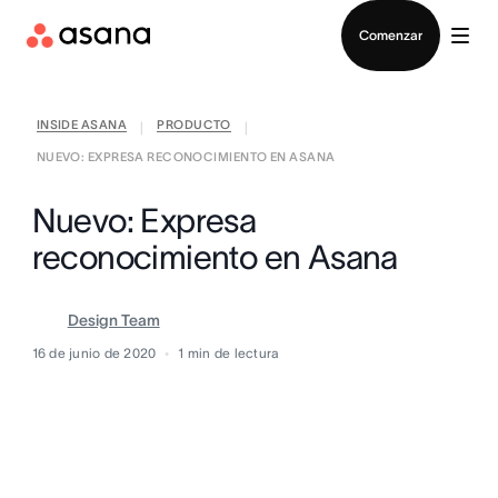
Contactar a Ventas
Comenzar
INSIDE ASANA
PRODUCTO
|
|
NUEVO: EXPRESA RECONOCIMIENTO EN ASANA
Nuevo: Expresa
reconocimiento en Asana
Design Team
16 de junio de 2020
1
min de lectura