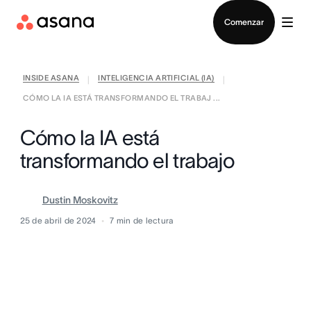
Contactar a Ventas
Comenzar
INSIDE ASANA
INTELIGENCIA ARTIFICIAL (IA)
|
|
CÓMO LA IA ESTÁ TRANSFORMANDO EL TRABAJ ...
Cómo la IA está
transformando el trabajo
Dustin Moskovitz
25 de abril de 2024
7
min de lectura