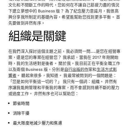
文化和不間斷工作的時代，您如何在不讓自己筋疲力盡的情況
下建立夢想中的 Business 版？ 為了紀念壓力意識月，我很高
興分享我所制定的基礎內容，希望能幫助您找到更多平衡。 首
先要做到井然有序。
組織是關鍵
在我們深入探討這個主題之前，我必須問一問……是您在經營專
案，還是您的專案在經營您？ 我承認，當我在 2017 年剛開始
時，我的生活絕對是後者。 關於我，我目前正在平衡全職工作
以及兩個 Business 版，分別是
自行出版的作
家和
生活方式影
響者
。 聽起來很多，我知道。 我最常被問到的一個問題是：
「您是如何平衡這一切的？」 我只有一個詞：組織。 井然有
序讓我能夠管理和平衡我的專案，而不會感到持續不斷的壓力
或過度工作。 井然有序也可以幫助您：
節省時間
消除干擾
最大限度地減少壓力和焦慮