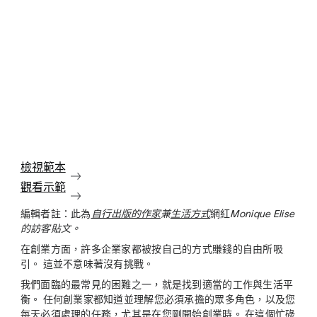
檢視範本
觀看示範
編輯者註：此為
自行出版的作家
兼
生活方式
網紅
Monique Elise
的訪客貼文。
在創業方面，許多企業家都被按自己的方式賺錢的自由所吸
引。 這並不意味著沒有挑戰。
我們面臨的最常見的困難之一，就是找到適當的工作與生活平
衡。 任何創業家都知道並理解您必須承擔的眾多角色，以及您
每天必須處理的任務，尤其是在您剛開始創業時。 在這個忙碌